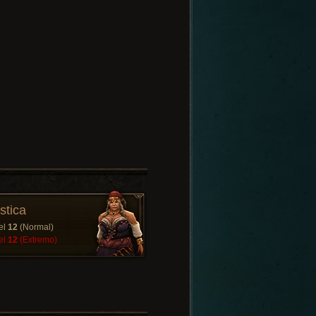
stica
el
12
(Normal)
el
12
(Extremo)