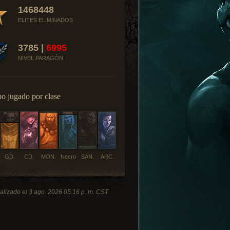
1468448
ELITES ELIMINADOS
3785 |
6995
NIVEL PARAGÓN
o jugado por clase
GD.
CD.
MON.
Necro
SAN.
ARC.
alizado el 3 ago. 2026 05:16 p. m. CST