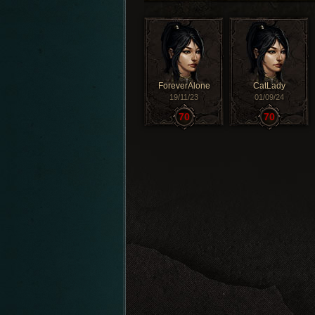
ForeverAlone
CatLady
19/11/23
01/09/24
70
70