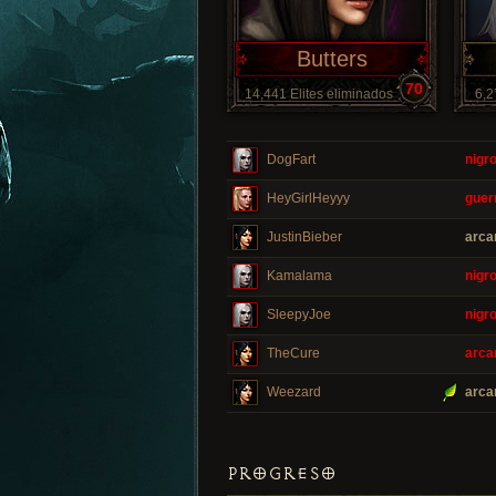
Butters
70
14,441 Elites eliminados
6,2
DogFart
nigr
HeyGirlHeyyy
guer
JustinBieber
arca
Kamalama
nigr
SleepyJoe
nigr
TheCure
arca
Weezard
arca
PROGRESO