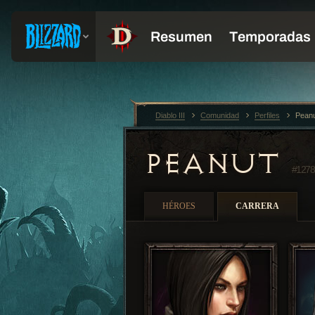
Diablo III
Comunidad
Perfiles
Pean
PEANUT
#1278
HÉROES
CARRERA