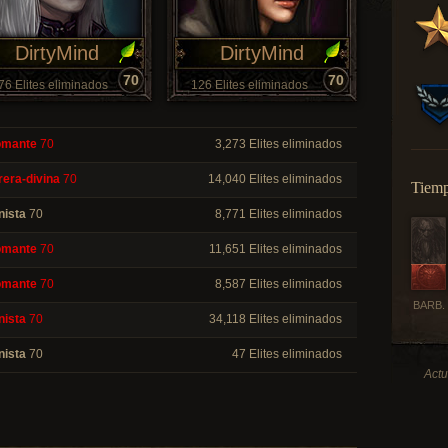
DirtyMind
DirtyMind
70
70
76 Elites eliminados
126 Elites eliminados
omante
70
3,273 Elites eliminados
rera-divina
70
14,040 Elites eliminados
Tiemp
nista
70
8,771 Elites eliminados
omante
70
11,651 Elites eliminados
omante
70
8,587 Elites eliminados
BARB.
nista
70
34,118 Elites eliminados
nista
70
47 Elites eliminados
Actu