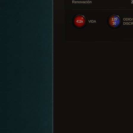
Renovación
125
ODIO/
411k
VIDA
30
DISCI