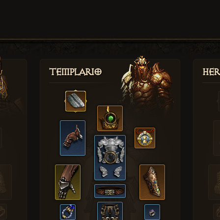
Templario
Her