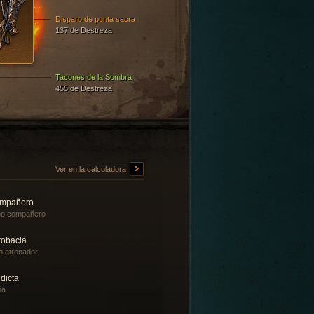
Disparo de punta sacra
137 de Destreza
Tacones de la Sombra
455 de Destreza
Ver en la calculadora
mpañero
bo compañero
robacia
o atronador
dicta
ña