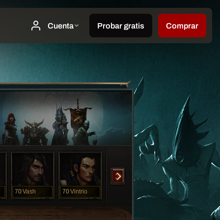
70
Vash
70
Vintrio
70
Wandala
70
Wonder
70
Yv