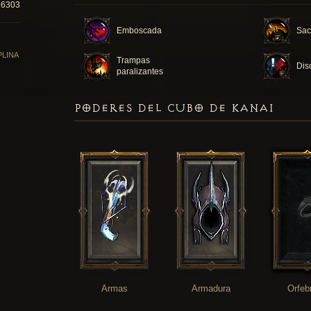
26303
Emboscada
Sacr
PLINA
Trampas
Dis
paralizantes
PODERES DEL CUBO DE KANAI
Armas
Armadura
Orfeb