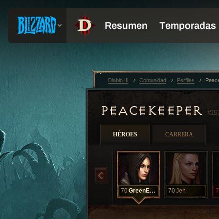
Diablo III
Comunidad
Perfiles
Peac
PEACEKEEPER
#15
HÉROES
CARRERA
70
GreenEyes
70
Jen
7