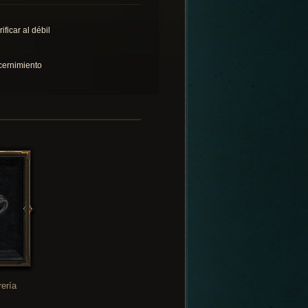
ificar al débil
cernimiento
rería