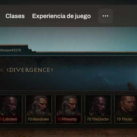
eKeeper#1578
DIVERGENCE
78
0
Lobotwo
70
Mandrake
70
Phwamp
70
TheDoctor
70
Thicko