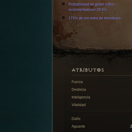
Probabilidad de golpe crítico
incrementada en 28.5%.
175% de oro extra de monstruos.
ATRIBUTOS
Fuerza
Destreza
Inteligencia
Vitalidad
Daño
Aguante