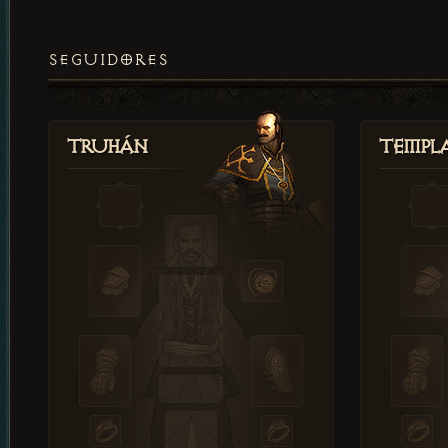
SEGUIDORES
Truhán
Templ