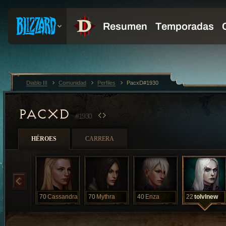
Diablo III
Comunidad
Perfiles
PacxD#1930
PACXD
#1930
HÉROES
CARRERA
70
Cassandra
70
Mythra
40
Enza
22
tolvlnew