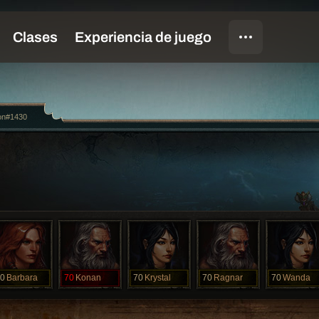
on#1430
0
Barbara
70
Konan
70
Krystal
70
Ragnar
70
Wanda