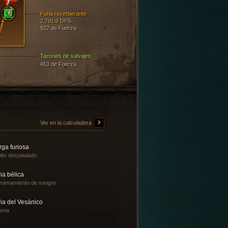
Furia reverberante
2,791.9 DPS
922 de Fuerza
Tacones de salvajes
453 de Fuerza
Ver en la calculadora
rga furiosa
lto despiadado
ia bélica
ramamiento de sangre
ia del Vesánico
ania