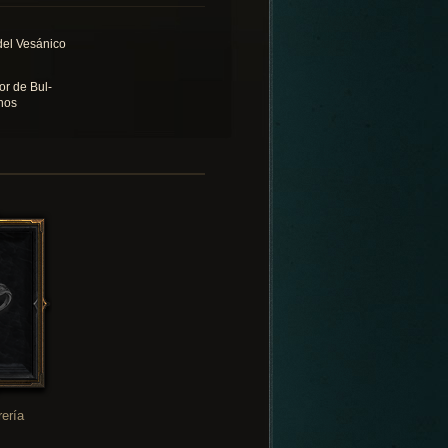
 del Vesánico
or de Bul-
hos
rería