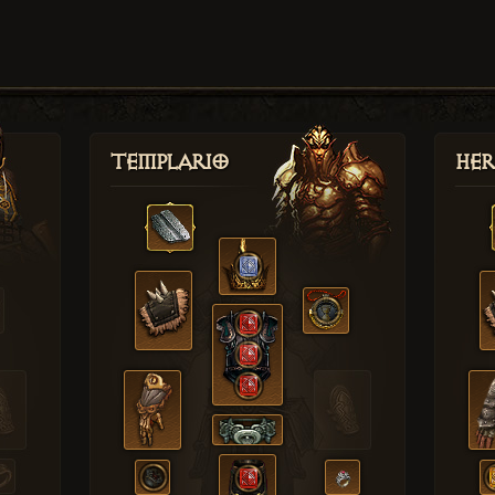
Templario
Her