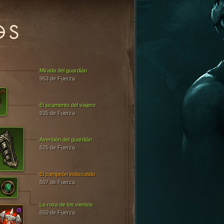
OS
Mirada del guardián
963 de Fuerza
El juramento del viajero
935 de Fuerza
Aversión del guardián
625 de Fuerza
El campeón indiscutido
607 de Fuerza
La rosa de los vientos
650 de Fuerza