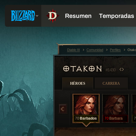
Diablo III
Comunidad
Perfiles
Otak
OTAKON
#1430
HÉROES
CARRERA
70
Barbados
70
Barbara
7