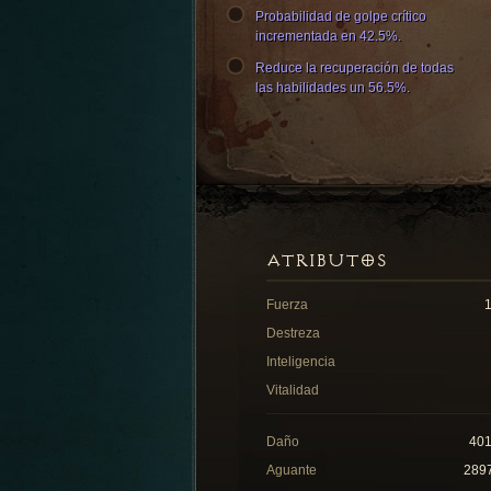
Probabilidad de golpe crítico
incrementada en 42.5%.
Reduce la recuperación de todas
las habilidades un 56.5%.
ATRIBUTOS
Fuerza
Destreza
Inteligencia
Vitalidad
Daño
40
Aguante
289