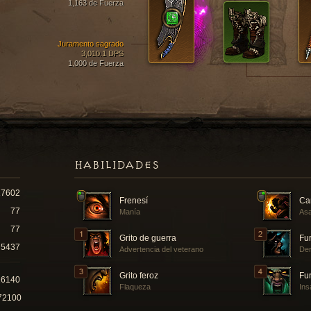
1,163 de Fuerza
Juramento sagrado
3,010.1 DPS
1,000 de Fuerza
HABILIDADES
17602
Frenesí
Ca
77
Manía
Asa
77
Grito de guerra
Fur
5437
Advertencia del veterano
Der
Grito feroz
Fur
16140
Flaqueza
Ins
72100