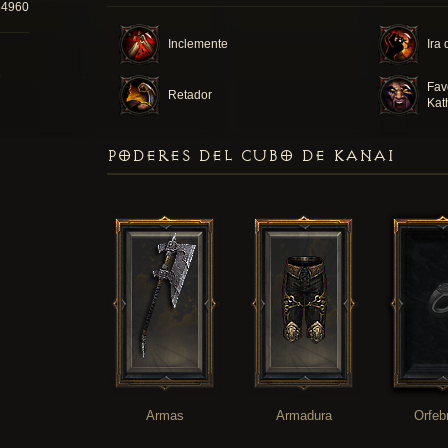
64960
Inclemente
Ira
Fav
Retador
Kat
PODERES DEL CUBO DE KANAI
Armas
Armadura
Orfeb