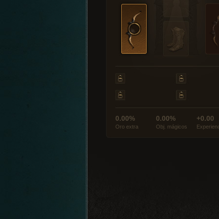
0.00%
0.00%
+0.00
Oro extra
Obj. mágicos
Experien