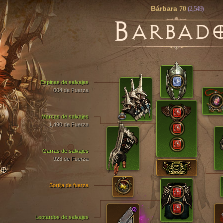
Bárbara
70
(2,549)
B
ARBAD
Espinas de salvajes
604 de Fuerza
Marcas de salvajes
1,490 de Fuerza
Garras de salvajes
923 de Fuerza
TO
Sortija de fuerza
Leotardos de salvajes