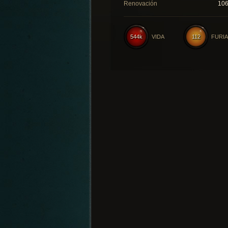
Renovación
10
544k
VIDA
112
FURIA