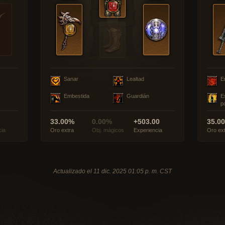
Sanar
Lealtad
E
Embestida
Guardián
E
p
33.00%
0.00%
+503.00
35.0
cia
Oro extra
Obj. mágicos
Experiencia
Oro ex
Actualizado el 11 dic. 2025 01:05 p. m. CST