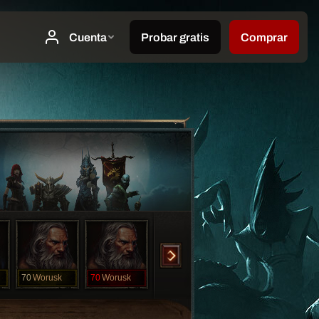
70
Worusk
70
Worusk
70
Yennefer