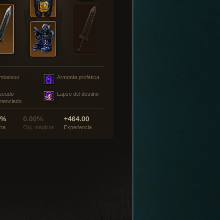
mbeleso
Armonía profética
scudo
Lapso del destino
otenciado
0%
0.00%
+464.00
tra
Obj. mágicos
Experiencia