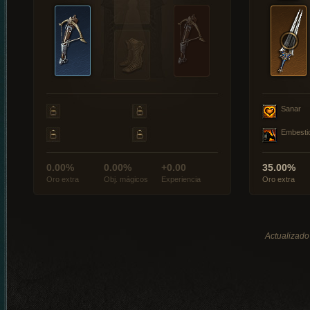
Sanar
Embesti
0.00%
0.00%
+0.00
35.00%
Oro extra
Obj. mágicos
Experiencia
Oro extra
Actualizado