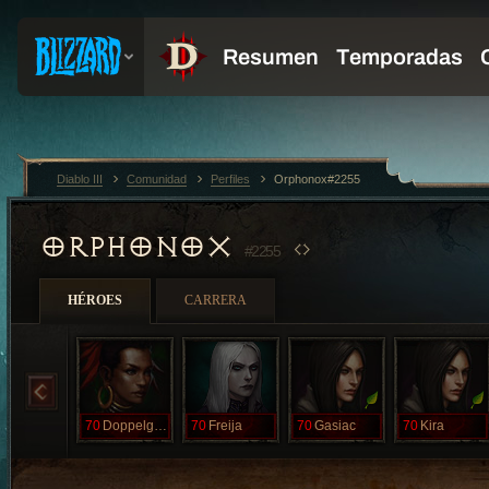
Diablo III
Comunidad
Perfiles
Orphonox#2255
ORPHONOX
#2255
HÉROES
CARRERA
70
Doppelganger
70
Freija
70
Gasiac
70
Kira