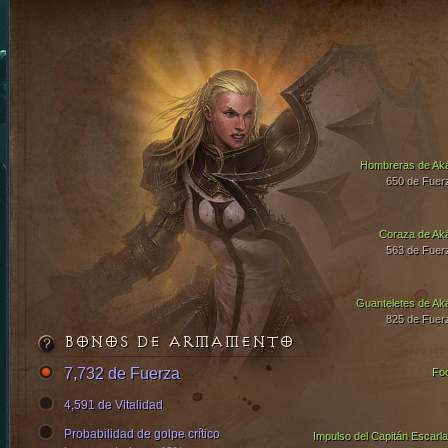
Hombreras de Ak
650 de Fuer
Coraza de Ak
563 de Fuer
Guanteletes de Ak
825 de Fuer
BONOS DE ARMAMENTO
7,732 de Fuerza
Fo
4,591 de Vitalidad
Probabilidad de golpe crítico
Impulso del Capitán Escarla