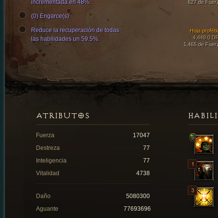
incrementada en 48%.
627 de Fuer
(0) Engarce(s)
Reduce la recuperación de todas
Hoja proféti
4,449.0 D
las habilidades un 59.5%.
1,465 de Fuer
ATRIBUTOS
HABIL
Fuerza
17047
Destreza
77
Inteligencia
77
Vitalidad
4738
Daño
5080300
Aguante
77693696