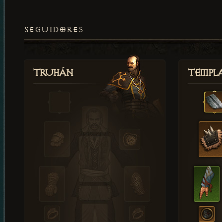
SEGUIDORES
Truhán
Templ