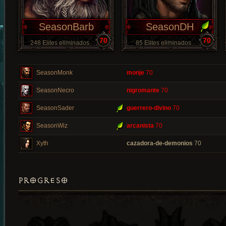
SeasonBarb
SeasonDH
70
70
248 Elites eliminados
85 Elites eliminados
SeasonMonk
monje
70
SeasonNecro
nigromante
70
SeasonSader
guerrero-divino
70
SeasonWiz
arcanista
70
Xyth
cazadora-de-demonios
70
PROGRESO