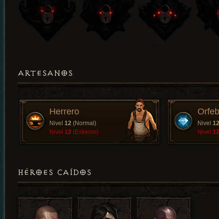
ARTESANOS
Herrero
Orfeb
Nivel
12
(Normal)
Nivel
1
Nivel
12
(Extremo)
Nivel
1
HÉROES CAÍDOS