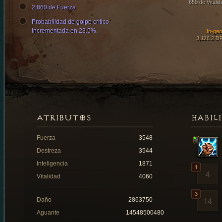
650 de Vitalid
2,860 de Fuerza
Probabilidad de golpe crítico
incrementada en 23.5%.
In-ge
3,126.2 D
ATRIBUTOS
HABIL
Fuerza
3548
Destreza
3544
Inteligencia
1871
Vitalidad
4060
Daño
2863750
Aguante
14548500480