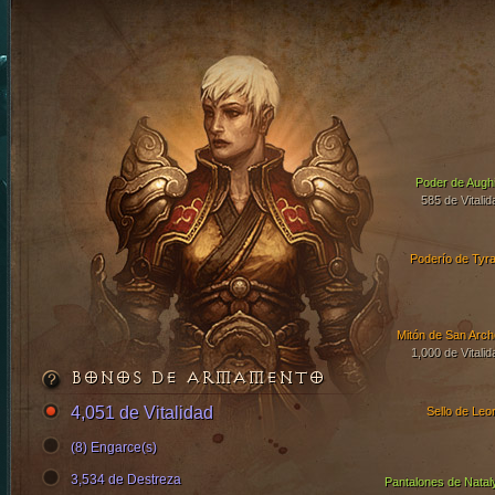
Poder de Aughi
585 de Vitalid
Poderío de Tyra
Mitón de San Arch
1,000 de Vitalid
BONOS DE ARMAMENTO
4,051 de Vitalidad
Sello de Leor
(8) Engarce(s)
3,534 de Destreza
Pantalones de Natal