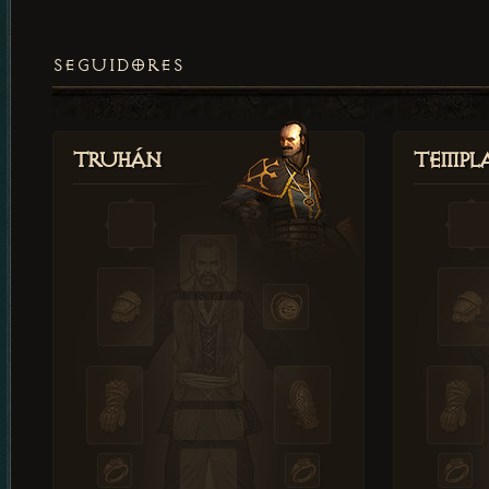
SEGUIDORES
Truhán
Templ