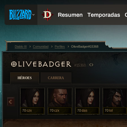
Diablo III
Comunidad
Perfiles
OliveBadger#15368
OLIVEBADGER
#15368
HÉROES
CARRERA
70
czx
70
czx
70
das
70
lol