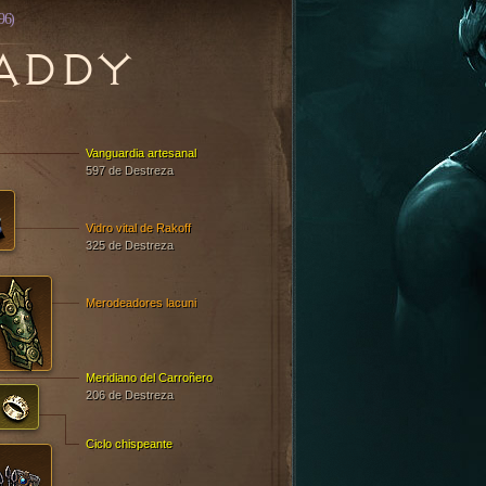
96)
ADDY
Vanguardia artesanal
597 de Destreza
Vidro vital de Rakoff
325 de Destreza
Merodeadores lacuni
Meridiano del Carroñero
206 de Destreza
Ciclo chispeante