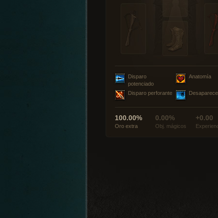
Disparo
Anatomía
potenciado
Disparo perforante
Desaparece
100.00%
0.00%
+0.00
Oro extra
Obj. mágicos
Experien