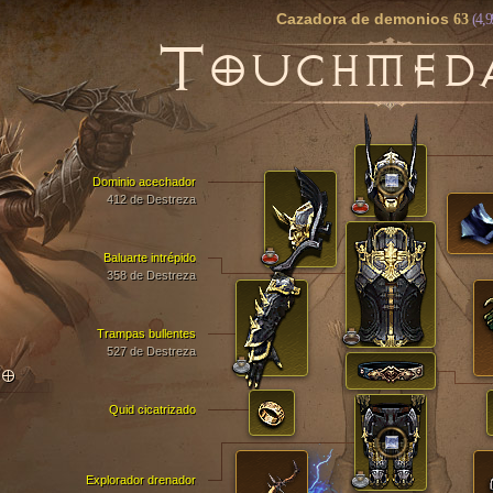
Cazadora de demonios
63
(4,9
T
OUCHMED
Dominio acechador
412 de Destreza
Baluarte intrépido
358 de Destreza
Trampas bullentes
527 de Destreza
TO
Quid cicatrizado
Explorador drenador