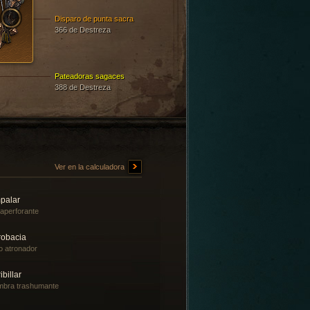
Disparo de punta sacra
366 de Destreza
Pateadoras sagaces
388 de Destreza
Ver en la calculadora
palar
raperforante
robacia
o atronador
ibillar
bra trashumante