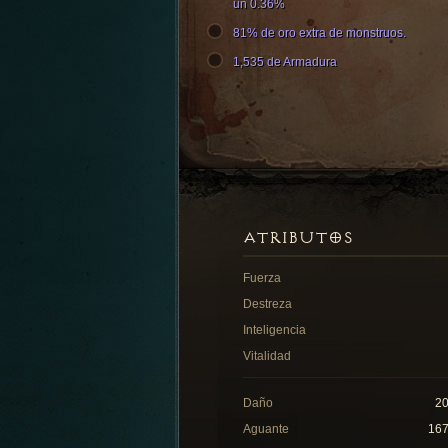
un 0.36%
81% de oro extra de monstruos.
1,535 de Armadura
ATRIBUTOS
Fuerza
Destreza
Inteligencia
Vitalidad
Daño
2
Aguante
16