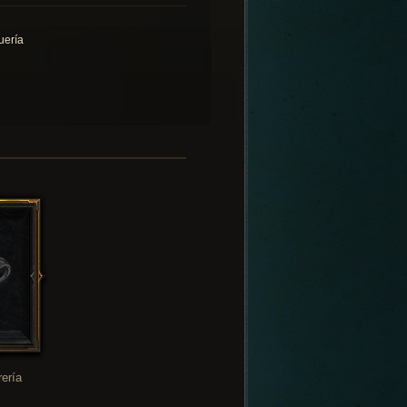
uería
rería