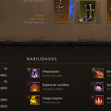
363 de Destreza
Uskang
2,962.4 DPS
923 de Destreza
HABILIDADES
70
Preparación
Em
4661
Mente enfocada
Ult
70
Espiral de cuchillas
Ac
3000
Armadura afilada
Gir
Fuego evasivo
Acr
01884
Concentración
Som
73810