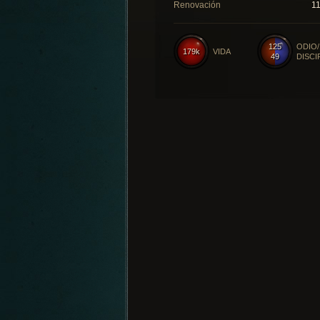
Renovación
1
125
ODIO/
179k
VIDA
49
DISCI