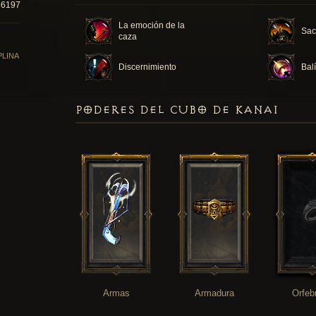
86197
La emoción de la
Sacr
caza
PLINA
Discernimiento
Balí
PODERES DEL CUBO DE KANAI
Armas
Armadura
Orfeb