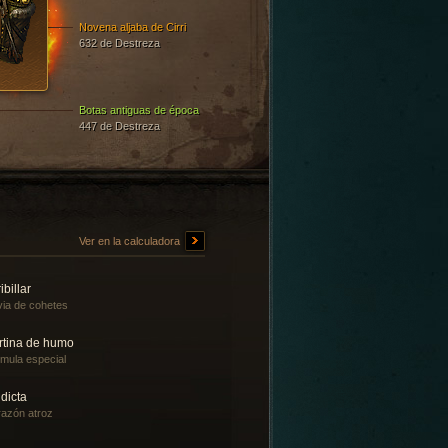
Novena aljaba de Cirri
632 de Destreza
Botas antiguas de época
447 de Destreza
Ver en la calculadora
ibillar
via de cohetes
rtina de humo
mula especial
dicta
azón atroz