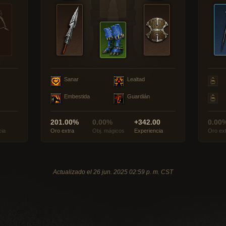
Sanar
Lealtad
Embestida
Guardián
201.00%
0.00%
+342.00
0.00
cia
Oro extra
Obj. mágicos
Experiencia
Oro ex
Actualizado el 26 jun. 2025 02:59 p. m. CST