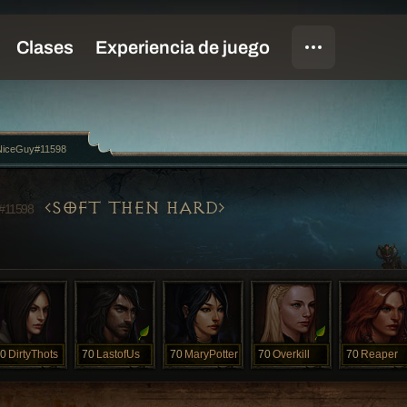
NiceGuy#11598
SOFT THEN HARD
#11598
0
DirtyThots
70
LastofUs
70
MaryPotter
70
Overkill
70
Reaper