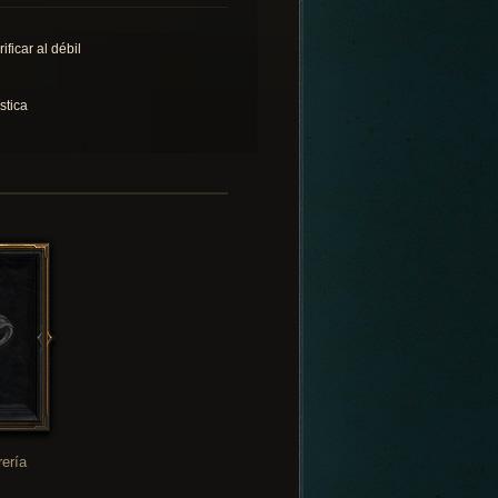
ificar al débil
stica
rería