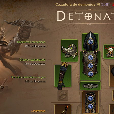
Cazadora de demonios
70
(1,541)
-
D
ETONA
Hombreras mecánicas
493 de Destreza
Chaleco galvanizado
457 de Destreza
Brazales automáticos a gas
918 de Destreza
TO
Tocafondos