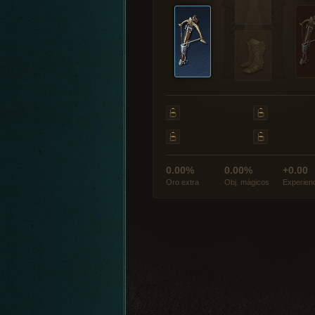
0.00%
0.00%
+0.00
Oro extra
Obj. mágicos
Experien