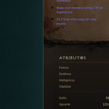
elementos
Matar a un monstruo otorga 749 de
Experiencia.
24,278 de Vida luego de cada
muerte
ATRIBUTOS
Fuerza
Destreza
Inteligencia
Vitalidad
Daño
5
Aguante
121