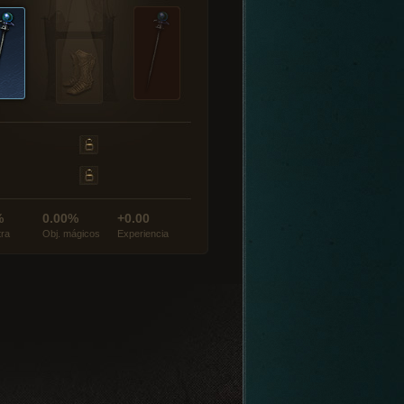
%
0.00%
+0.00
tra
Obj. mágicos
Experiencia