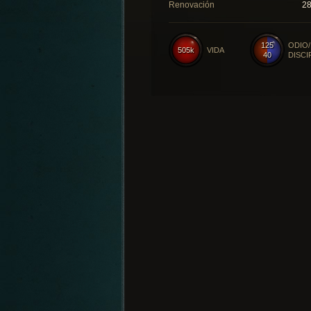
Renovación
2
125
ODIO/
505k
VIDA
40
DISCI