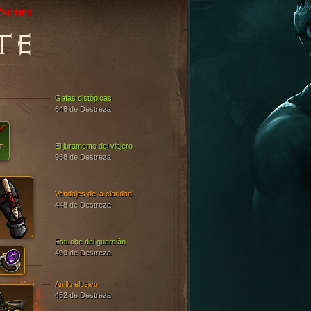
Extremo
TE
Gafas distópicas
648 de Destreza
El juramento del viajero
958 de Destreza
Vendajes de la claridad
448 de Destreza
Estuche del guardián
490 de Destreza
Anillo elusivo
452 de Destreza