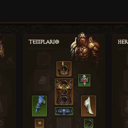
Templario
Her