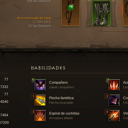
435 de Destreza
Arco recurvado de Yang
2,728.1 DPS
737 de Destreza
HABILIDADES
77
Compañero
Acr
7332
Jabalí compañero
Llu
77
Flecha famélica
Co
4040
Flecha insaciable
Fór
Espiral de cuchillas
Vin
57464
Armadura afilada
Cor
47200