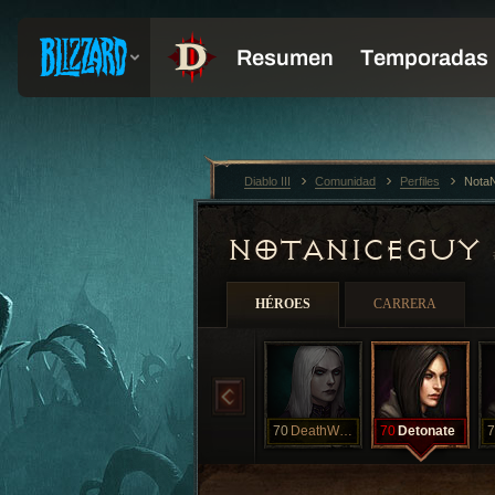
Diablo III
Comunidad
Perfiles
Nota
NOTANICEGUY
HÉROES
CARRERA
70
DeathWhisper
70
Detonate
7