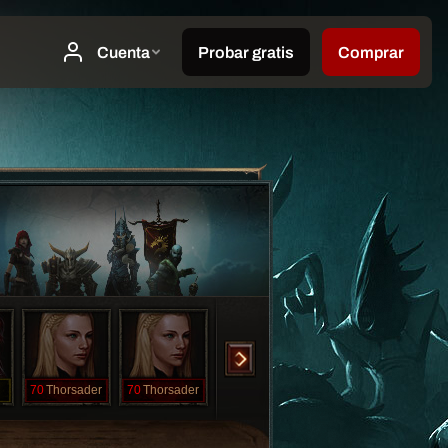
70
Thorsader
70
Thorsader
63
TouchMeDaddy
6
Sylar