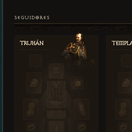
SEGUIDORES
Truhán
Templ