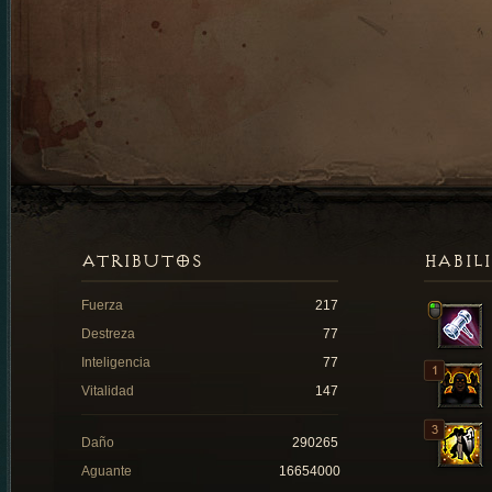
ATRIBUTOS
HABIL
Fuerza
217
Destreza
77
Inteligencia
77
Vitalidad
147
Daño
290265
Aguante
16654000