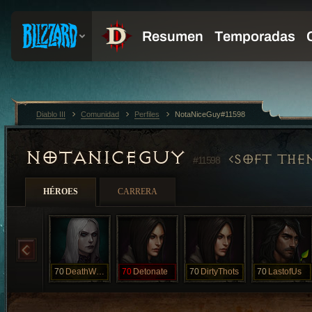
Diablo III
Comunidad
Perfiles
NotaNiceGuy#11598
NOTANICEGUY
SOFT THE
#11598
HÉROES
CARRERA
70
DeathWhisper
70
Detonate
70
DirtyThots
70
LastofUs