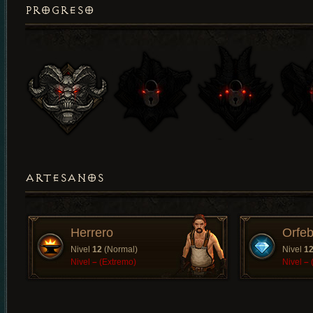
PROGRESO
ARTESANOS
Herrero
Orfeb
Nivel
12
(Normal)
Nivel
1
Nivel
–
(Extremo)
Nivel
–