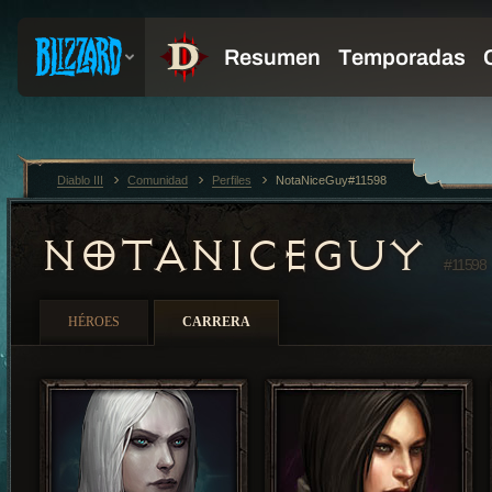
Diablo III
Comunidad
Perfiles
NotaNiceGuy#11598
NOTANICEGUY
#11598
HÉROES
CARRERA