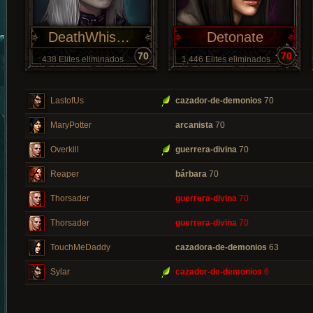
DeathWhisper
Detonate
70
70
438 Elites eliminados
1,446 Elites eliminados
LastofUs
cazador-de-demonios
70
MaryPotter
arcanista
70
Overkill
guerrera-divina
70
Reaper
bárbara
70
Thorsader
guerrera-divina
70
Thorsader
guerrera-divina
70
TouchMeDaddy
cazadora-de-demonios
63
Sylar
cazador-de-demonios
6