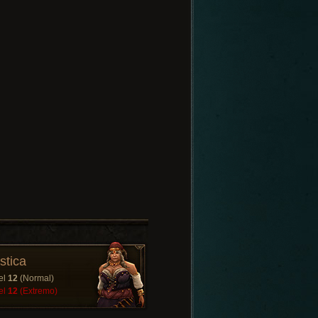
stica
el
12
(Normal)
el
12
(Extremo)