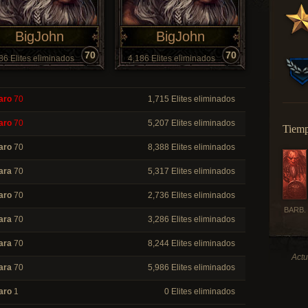
BigJohn
BigJohn
70
70
86 Elites eliminados
4,186 Elites eliminados
aro
70
1,715 Elites eliminados
aro
70
5,207 Elites eliminados
Tiemp
aro
70
8,388 Elites eliminados
ara
70
5,317 Elites eliminados
aro
70
2,736 Elites eliminados
BARB.
ara
70
3,286 Elites eliminados
ara
70
8,244 Elites eliminados
Actu
ara
70
5,986 Elites eliminados
aro
1
0 Elites eliminados