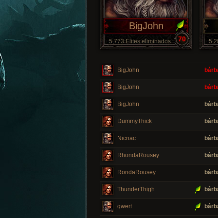
BigJohn
70
5,773 Elites eliminados
5,2
BigJohn
bárb
BigJohn
bárb
BigJohn
bárb
DummyThick
bárb
Nicnac
bárb
RhondaRousey
bárb
RondaRousey
bárb
ThunderThigh
bárb
qwert
bárb