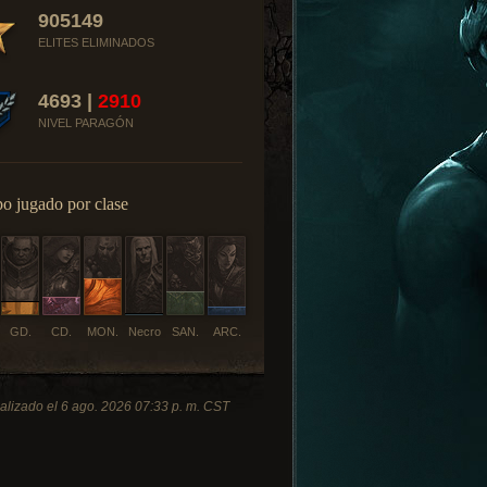
905149
ELITES ELIMINADOS
4693 |
2910
NIVEL PARAGÓN
o jugado por clase
GD.
CD.
MON.
Necro
SAN.
ARC.
alizado el 6 ago. 2026 07:33 p. m. CST