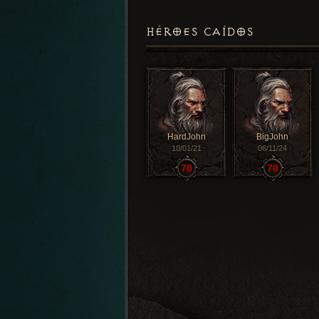
HÉROES CAÍDOS
HardJohn
BigJohn
10/01/21
06/11/24
70
70