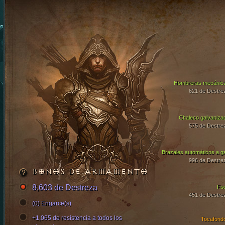
Hombreras mecánic
621 de Destre
Chaleco galvaniza
575 de Destre
Brazales automáticos a g
996 de Destre
BONOS DE ARMAMENTO
8,603 de Destreza
Fo
451 de Destre
(0) Engarce(s)
+1,065 de resistencia a todos los
Tocafond