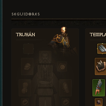
SEGUIDORES
Truhán
Templ