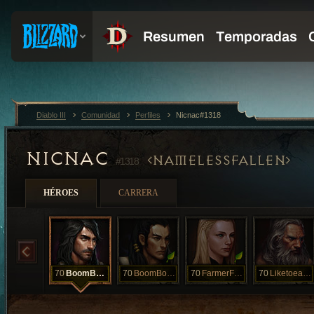
Diablo III
Comunidad
Perfiles
Nicnac#1318
NICNAC
NAMELESSFALLEN
#1318
HÉROES
CARRERA
70
BoomBoom
70
BoomBoomDave
70
FarmerFran
70
Liketoeatpie