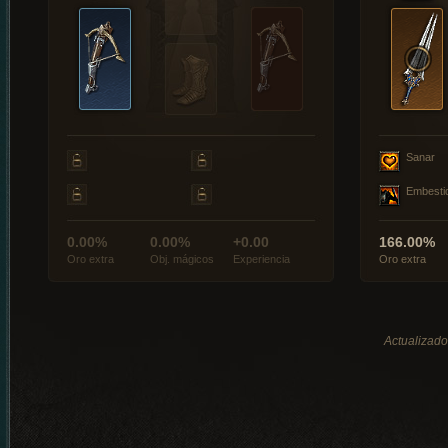
Sanar
Embesti
0.00%
0.00%
+0.00
166.00%
Oro extra
Obj. mágicos
Experiencia
Oro extra
Actualizado