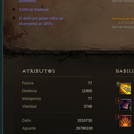
elementos
650 de Destre
3,599 de Vitalidad
El daño por golpe crítico se
Herencia de Va
3,073.0 D
incrementa un 385%
943 de Destre
ATRIBUTOS
HABIL
Fuerza
77
Destreza
11900
Inteligencia
77
Vitalidad
3746
Daño
2010730
Aguante
26786100