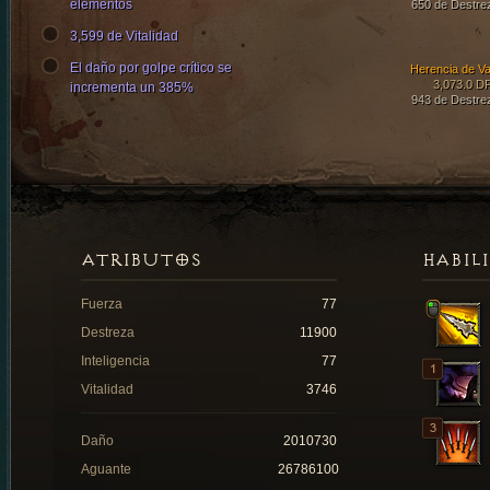
elementos
650 de Destre
3,599 de Vitalidad
El daño por golpe crítico se
Herencia de Va
3,073.0 D
incrementa un 385%
943 de Destre
ATRIBUTOS
HABIL
Fuerza
77
Destreza
11900
Inteligencia
77
Vitalidad
3746
Daño
2010730
Aguante
26786100