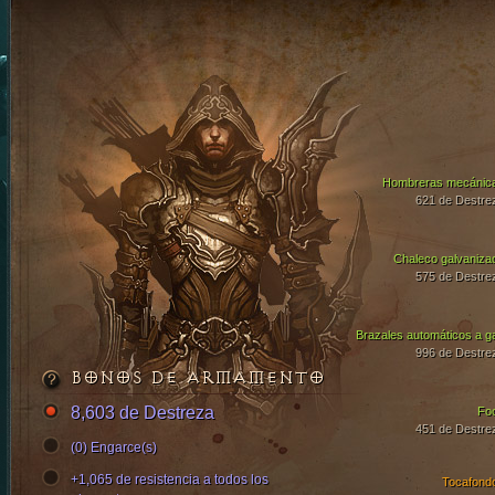
Hombreras mecánic
621 de Destre
Chaleco galvaniza
575 de Destre
Brazales automáticos a g
996 de Destre
BONOS DE ARMAMENTO
8,603 de Destreza
Fo
451 de Destre
(0) Engarce(s)
+1,065 de resistencia a todos los
Tocafond