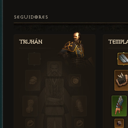
SEGUIDORES
Truhán
Templ