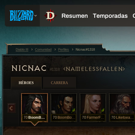
Diablo III
Comunidad
Perfiles
Nicnac#1318
NICNAC
NAMELESSFALLEN
#1318
HÉROES
CARRERA
70
BoomBoom
70
BoomBoomDave
70
FarmerFran
70
Liketoeatpie