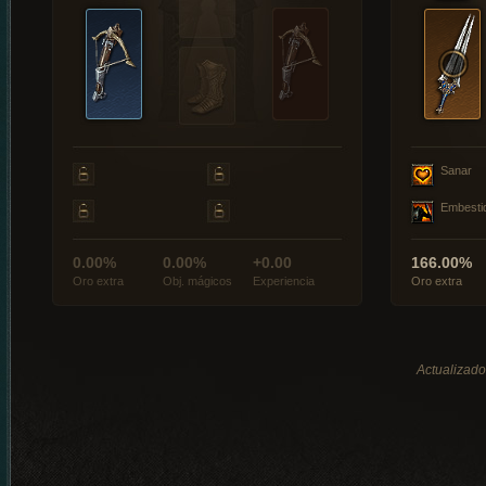
Sanar
Embesti
0.00%
0.00%
+0.00
166.00%
Oro extra
Obj. mágicos
Experiencia
Oro extra
Actualizado