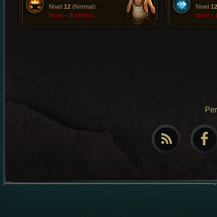
Nivel
12
(Normal)
Nivel
1
Nivel
–
(Extremo)
Nivel
–
Pe