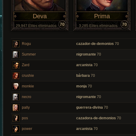
Deva
Prima
70
70
29,947 Elites eliminados
3,285 Elites eliminados
Rogu
cazador-de-demonios
70
Summer
nigromante
70
Zard
arcanista
70
crushie
bárbara
70
monkie
monja
70
necro
nigromante
70
pally
guerrera-divina
70
pos
cazadora-de-demonios
70
power
arcanista
70