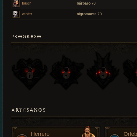
tough
bárbaro
70
winter
nigromante
70
PROGRESO
ARTESANOS
Herrero
Orfeb