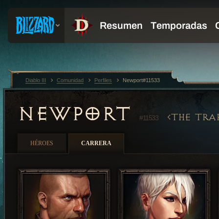
Diablo III
Comunidad
Perfiles
Newport#11533
NEWPORT
THE TRA
#11533
HÉROES
CARRERA