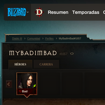
Diablo III
Comunidad
Perfiles
MyBadImBad#1657
MYBADIMBAD
#1657
HÉROES
CARRERA
70
Bad