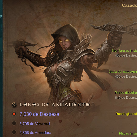
Cazado
Hombreras impí
453 de Destre
Jaula del natoaver
450 de Destre
Puños diabólic
640 de Destre
BONOS DE ARMAMENTO
7,030 de Destreza
Rueda glandul
5,705 de Vitalidad
2,868 de Armadura
Placas impí