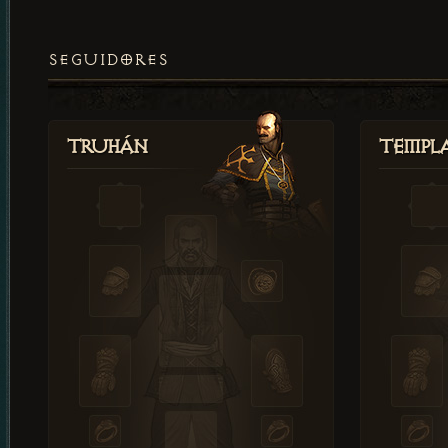
SEGUIDORES
Truhán
Templ