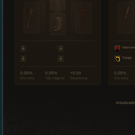
Interveni
Carga
0.00%
0.00%
+0.00
0.00%
Oro extra
Obj. mágicos
Experiencia
Oro extra
Actualizado