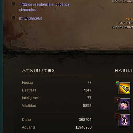
495 de Destre
+722 de resistencia a todos los
elementos
(0) Engarce(s)
Auro
3,372.0 D
882 de Destre
ATRIBUTOS
HABIL
Fuerza
77
Destreza
7247
Inteligencia
77
Vitalidad
5852
Daño
368704
Aguante
11946900