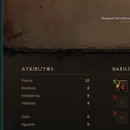
Mangual herrumbro
3.0 D
ATRIBUTOS
HABIL
Fuerza
10
Destreza
8
Inteligencia
8
Vitalidad
9
Daño
0
Aguante
0