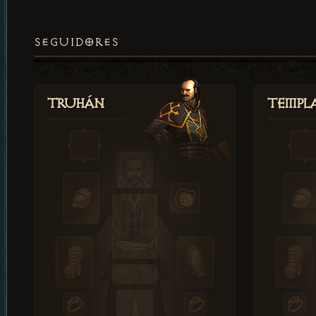
SEGUIDORES
Truhán
Templ