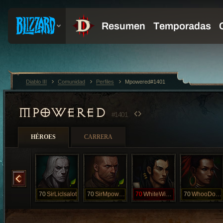
Diablo III
Comunidad
Perfiles
Mpowered#1401
MPOWERED
#1401
HÉROES
CARRERA
MysticChick
70
SirLiclsalot
70
SirMpowered
70
WhiteWizzard
70
WhooDoVooDo