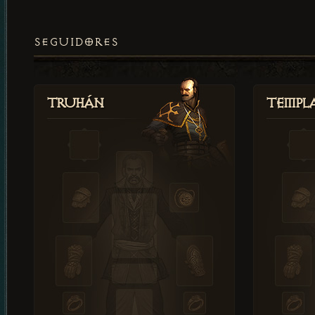
SEGUIDORES
Truhán
Templ