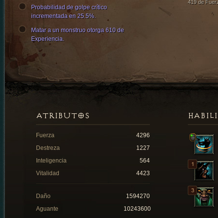
419 de Fuer
Probabilidad de golpe crítico
incrementada en 25.5%.
Matar a un monstruo otorga 610 de
Experiencia.
ATRIBUTOS
HABIL
Fuerza
4296
Destreza
1227
Inteligencia
564
Vitalidad
4423
Daño
1594270
Aguante
10243600