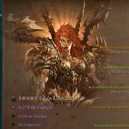
Manto de canalizaci
593 de Fuer
Coraza de los páram
481 de Fuer
Guanteletes de los páram
698 de Fuer
BONOS DE ARMAMENTO
4,079 de Fuerza
Convención de los element
4,276 de Vitalidad
(9) Engarce(s)
Escarcela de los páram