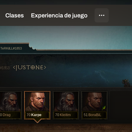
TeRKilLL#1853
JUSTONE
#1853
0
Drag
70
Karpe
70
Kleitim
51
BoraBiL