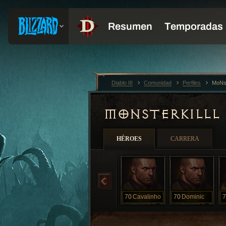
Diablo III
Comunidad
Perfiles
MoNs
MONSTERKILLL
HÉROES
CARRERA
70
Cavalinho
70
Dominic
7