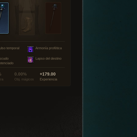
ulso temporal
Armonía profética
scudo
Lapso del destino
otenciado
%
0.00%
+179.00
tra
Obj. mágicos
Experiencia