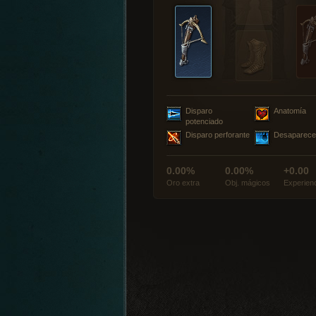
Disparo
Anatomía
potenciado
Disparo perforante
Desaparece
0.00%
0.00%
+0.00
Oro extra
Obj. mágicos
Experien