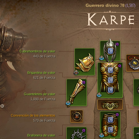
Guerrero divino
70
(1,587)
K
ARPE
Cubrehombros de valor
443 de Fuerza
Brigantina de valor
621 de Fuerza
Guanteletes de valor
1,000 de Fuerza
TO
Convención de los elementos
570 de Fuerza
Brafonera de valor