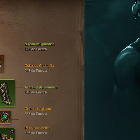
Mirada del guardián
839 de Fuerza
Collar de Charquilla
945 de Fuerza
Aversión del guardián
613 de Fuerza
Cinto del vigilante
583 de Fuerza
Piedra de Jordán
445 de Fuerza