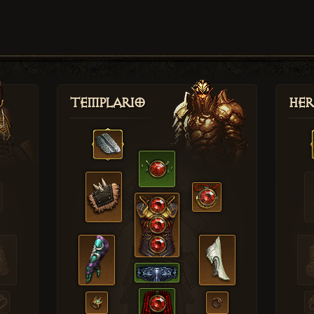
Templario
Her