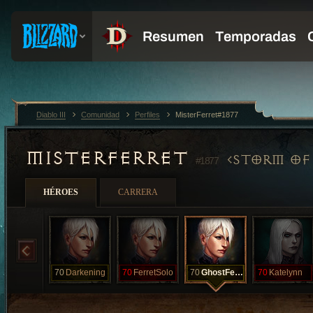
Diablo III
Comunidad
Perfiles
MisterFerret#1877
MISTERFERRET
STORM OF
#1877
HÉROES
CARRERA
70
Darkening
70
FerretSolo
70
GhostFerret
70
Katelynn