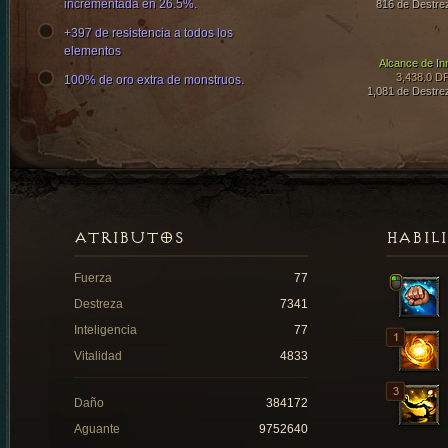
incrementada en 26.5%.
816 de Destre
+397 de resistencia a todos los
elementos
Alcance de In
3,438.0 D
100% de oro extra de monstruos.
1,081 de Destre
ATRIBUTOS
HABIL
Fuerza
77
Destreza
7341
Inteligencia
77
Vitalidad
4833
Daño
384172
Aguante
9752640