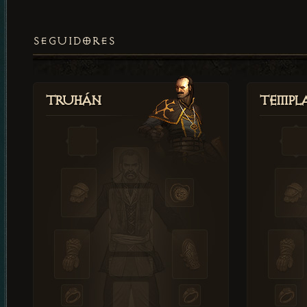
SEGUIDORES
Truhán
Templ