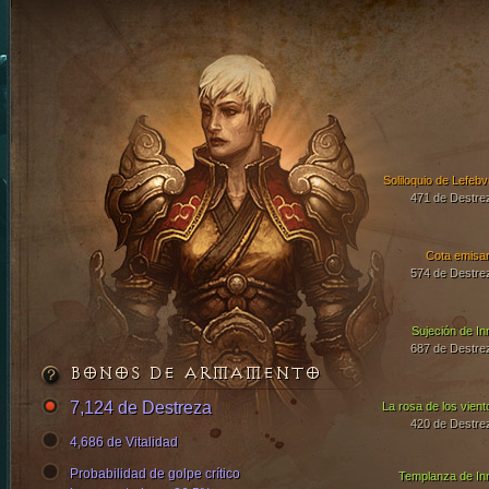
Soliloquio de Lefebv
471 de Destre
Cota emisar
574 de Destre
Sujeción de In
687 de Destre
BONOS DE ARMAMENTO
7,124 de Destreza
La rosa de los vient
420 de Destre
4,686 de Vitalidad
Probabilidad de golpe crítico
Templanza de In