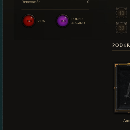
Renovación
0
PODER
130
VIDA
100
ARCANO
PODER
Arm