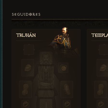
SEGUIDORES
Truhán
Templ