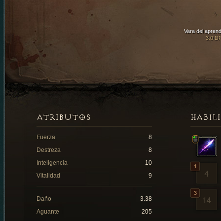
Vara del aprend
3.0 D
ATRIBUTOS
HABIL
Fuerza
8
Destreza
8
Inteligencia
10
Vitalidad
9
Daño
3.38
Aguante
205