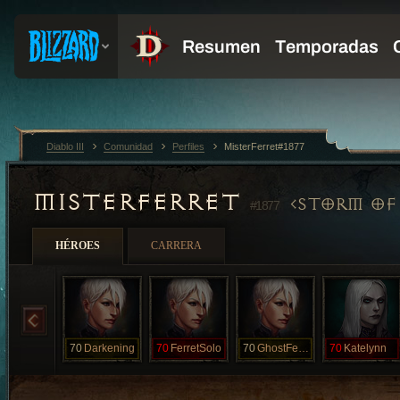
Diablo III
Comunidad
Perfiles
MisterFerret#1877
MISTERFERRET
STORM OF
#1877
HÉROES
CARRERA
70
Darkening
70
FerretSolo
70
GhostFerret
70
Katelynn