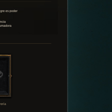
gre es poder
ncia
umadora
rería