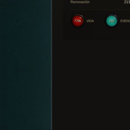
Renovación
21
779k
VIDA
260
ESEN