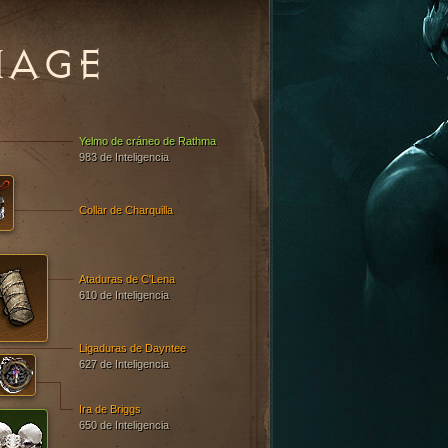
MAGE
Yelmo de cráneo de Rathma
983 de Inteligencia
Collar de Charquilla
Ataduras de C'Lena
610 de Inteligencia
Ligaduras de Dayntee
627 de Inteligencia
Ira de Briggs
650 de Inteligencia