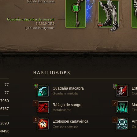
633 de Inteligencia
Guadaña calavérica de Jesseth
3,220.9 DPS
1,000 de Inteligencia
HABILIDADES
77
Guadaña macabra
Ex
77
Guadaña maldita
Con
17950
Ráfaga de sangre
Mu
6767
Metabolismo
Tie
Explosión cadavérica
Ar
82690
Cuerpo a cuerpo
Dis
40496