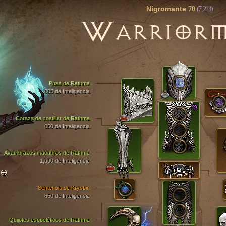
Nigromante
70
(7,214)
W
ARRIOR
Púas de Rathma
605 de Inteligencia
Coraza de costillar de Rathma
650 de Inteligencia
Avambrazos macabros de Rathma
1,000 de Inteligencia
TO
Sentencia de Krysbin
650 de Inteligencia
Quijotes esqueléticos de Rathma