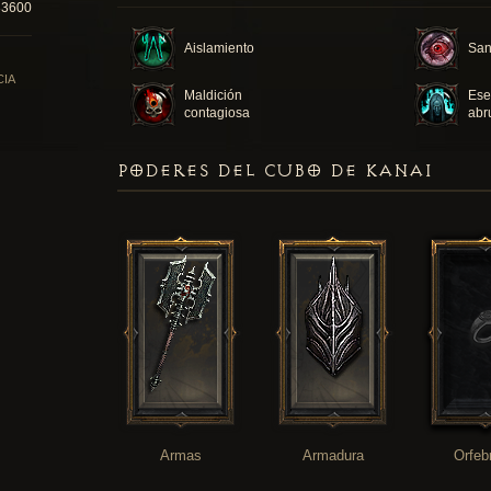
33600
Aislamiento
San
CIA
Maldición
Ese
contagiosa
abr
PODERES DEL CUBO DE KANAI
Armas
Armadura
Orfeb