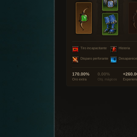
Tiro incapacitante
Histeria
Disparo perforante
Desaparece
170.00%
0.00%
+260.0
Oro extra
Obj. mágicos
Experien