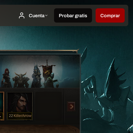
Mage
22
KillerArrow