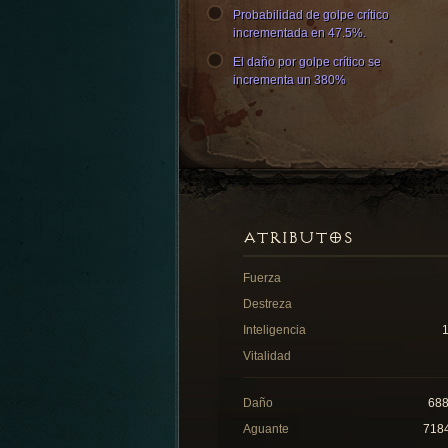
Probabilidad de golpe crítico
incrementada en 47.5%.
El daño por golpe crítico se
incrementa un 380%
ATRIBUTOS
Fuerza
Destreza
Inteligencia
Vitalidad
Daño
68
Aguante
718