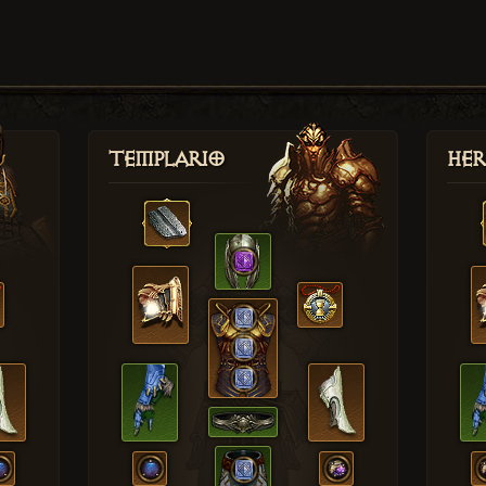
Templario
Her