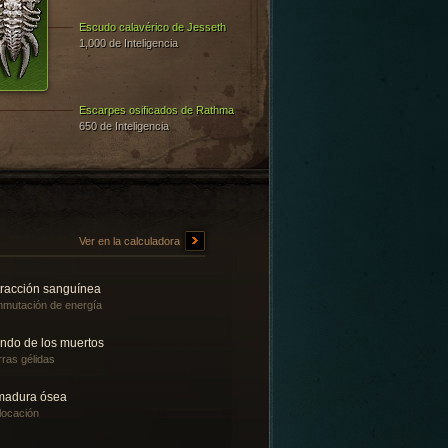
Escudo calavérico de Jesseth
1,000 de Inteligencia
Escarpes osificados de Rathma
650 de Inteligencia
Ver en la calculadora
tracción sanguínea
mutación de energía
ndo de los muertos
rras gélidas
madura ósea
locación