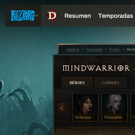
Diablo III
Comunidad
Perfiles
MindW
MINDWARRIOR
HÉROES
CARRERA
70
ArcaneMage
70
DeathWarrior
7