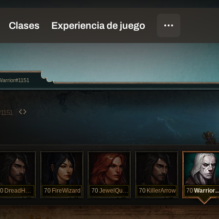
arrior#1151
#1151
0
DreadHunter
70
FireWizard
70
JewelQueen
70
KillerArrow
70
Warrior