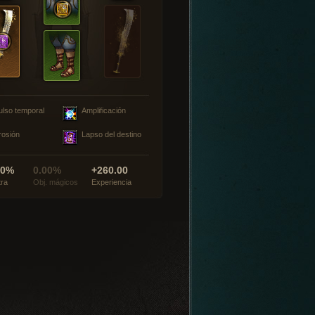
ulso temporal
Amplificación
rosión
Lapso del destino
00%
0.00%
+260.00
tra
Obj. mágicos
Experiencia