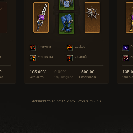
Intervenir
Lealtad
P
r
Embestida
Guardián
E
0
165.00%
0.00%
+506.00
135.
cia
Oro extra
Obj. mágicos
Experiencia
Oro ex
Actualizado el 3 mar. 2025 12:58 p. m. CST