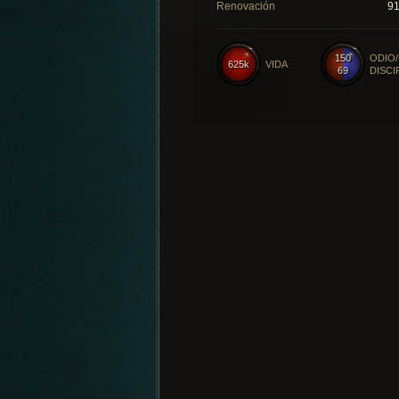
Renovación
9
150
ODIO/
625k
VIDA
69
DISCI