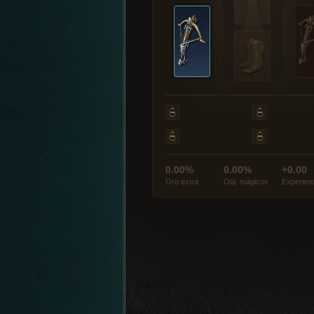
0.00%
0.00%
+0.00
Oro extra
Obj. mágicos
Experien