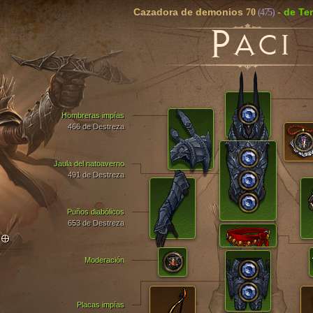
Cazadora de demonios
de Te
70
(475)
-
P
ACI
Hombreras impías
466 de Destreza
Jaula del natoaverno
491 de Destreza
Puños diabólicos
653 de Destreza
TO
Moderación
Placas impías