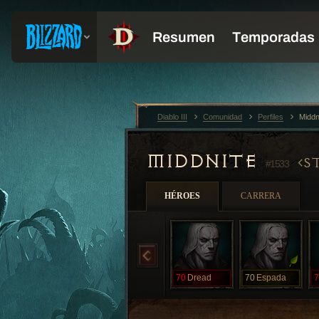
Diablo III
Comunidad
Perfiles
Middn
MIDDNITE
S
#1533
HÉROES
CARRERA
70
Dread
70
Espada
7