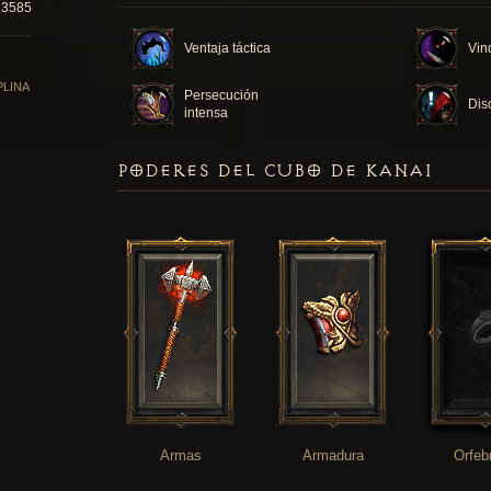
13585
Ventaja táctica
Vin
PLINA
Persecución
Dis
intensa
PODERES DEL CUBO DE KANAI
Armas
Armadura
Orfeb