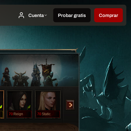
70
Reign
70
Static
1
Banshee
1
Luggage