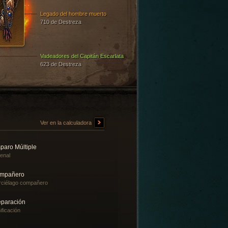
Legado del hombre muerto
710 de Destreza
Vadeadores del Capitán Escarlata
623 de Destreza
Ver en la calculadora
paro Múltiple
enal
mpañero
ciélago compañero
eparación
ificación