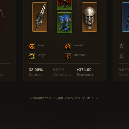
Sanar
Lealtad
Carga
Guardián
32.00%
0.00%
+374.00
0.00
cia
Oro extra
Obj. mágicos
Experiencia
Oro ex
Actualizado el 29 jun. 2026 05:10 p. m. CST