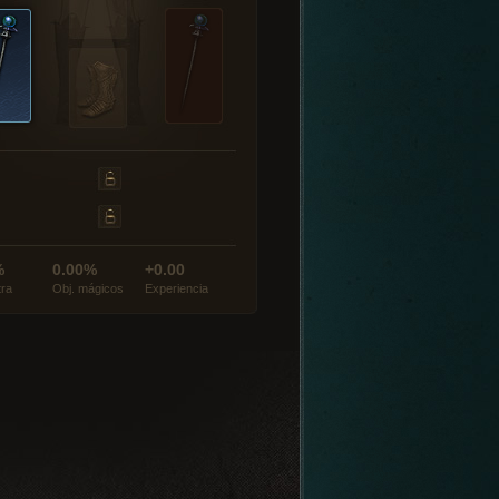
%
0.00%
+0.00
tra
Obj. mágicos
Experiencia