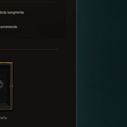
dicta sangrienta
cernimiento
rería