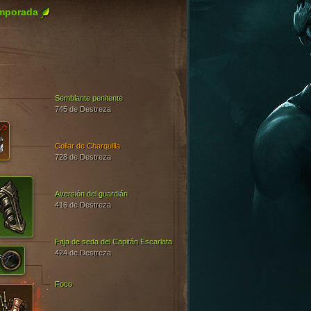
mporada
Semblante penitente
745 de Destreza
Collar de Charquilla
728 de Destreza
Aversión del guardián
416 de Destreza
Faja de seda del Capitán Escarlata
424 de Destreza
Foco