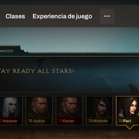
ite#1533
TAY READY ALL STARS
0
Impasse
70
Justice
70
Kanan
70
Middnite
70
Paci