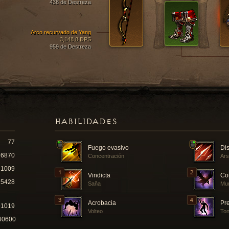
438 de Destreza
Arco recurvado de Yang
3,148.8 DPS
959 de Destreza
HABILIDADES
77
Fuego evasivo
Dis
6870
Concentración
Ars
1009
Vindicta
Co
5428
Saña
Mur
Acrobacia
Pr
91019
Volteo
Ton
60600