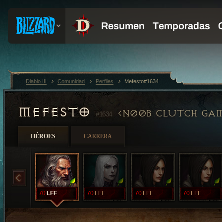
Diablo III
Comunidad
Perfiles
Mefesto#1634
MEFESTO
N00B CLUTCH GA
#1634
HÉROES
CARRERA
70
LFF
70
LFF
70
LFF
70
LFF