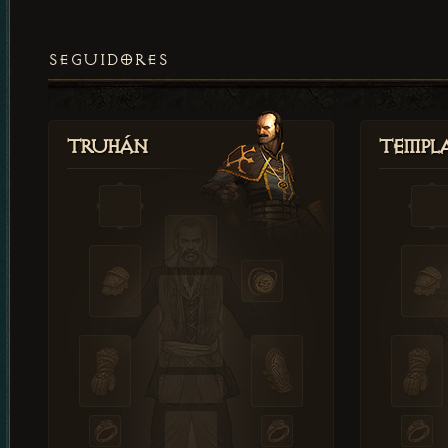
SEGUIDORES
Truhán
Templ