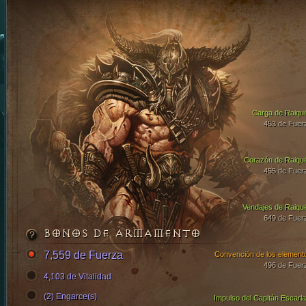
Carga de Raiqu
453 de Fuer
Corazón de Raiqu
455 de Fuer
Vendajes de Raiqu
649 de Fuer
BONOS DE ARMAMENTO
7,559 de Fuerza
Convención de los element
496 de Fuer
4,103 de Vitalidad
(2) Engarce(s)
Impulso del Capitán Escarla