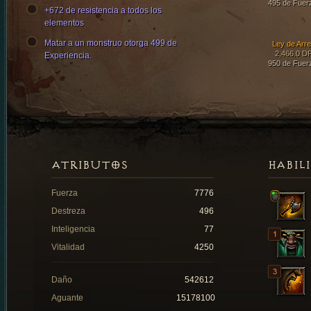
495 de Fuer
+672 de resistencia a todos los
elementos
Matar a un monstruo otorga 499 de
Ley de Arre
2,466.0 D
Experiencia.
950 de Fuer
ATRIBUTOS
HABIL
Fuerza
7776
Destreza
496
Inteligencia
77
Vitalidad
4250
Daño
542612
Aguante
15178100