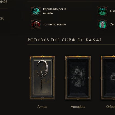
66498
Impulsado por la
Ais
muerte
CIA
Tormento eterno
Cer
PODERES DEL CUBO DE KANAI
Armas
Armadura
Orfeb