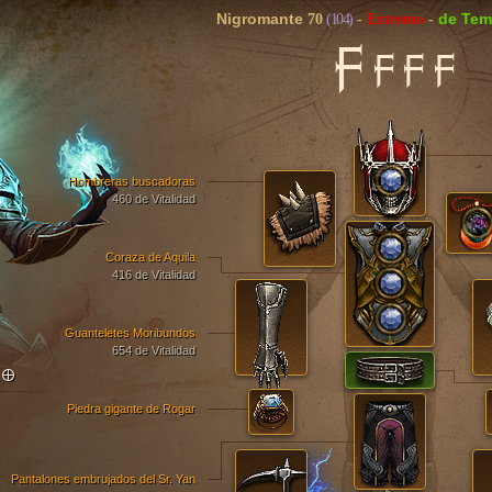
Nigromante
de Tem
70
(104)
-
Extremo
-
F
FFF
Hombreras buscadoras
460 de Vitalidad
Coraza de Aquila
416 de Vitalidad
Guanteletes Moribundos
654 de Vitalidad
TO
Piedra gigante de Rogar
Pantalones embrujados del Sr. Yan