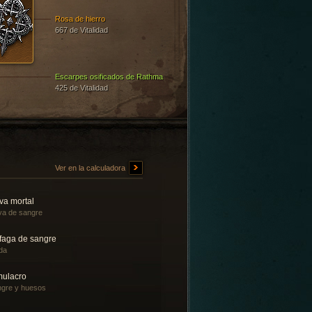
Rosa de hierro
667 de Vitalidad
Escarpes osificados de Rathma
425 de Vitalidad
Ver en la calculadora
va mortal
a de sangre
faga de sangre
da
mulacro
gre y huesos