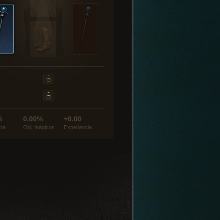
%
0.00%
+0.00
tra
Obj. mágicos
Experiencia