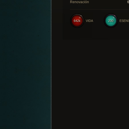
Renovación
642k
VIDA
200
ESEN