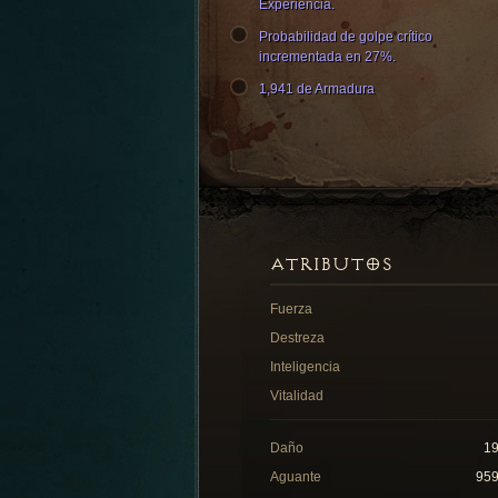
Experiencia.
Probabilidad de golpe crítico
incrementada en 27%.
1,941 de Armadura
ATRIBUTOS
Fuerza
Destreza
Inteligencia
Vitalidad
Daño
1
Aguante
95