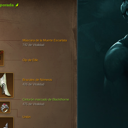
porada
Máscara de la Muerte Escarlata
742 de Vitalidad
Ojo de Etlic
Brazales de Némesis
426 de Vitalidad
Cinturón marcado de Blackthorne
475 de Vitalidad
Unión