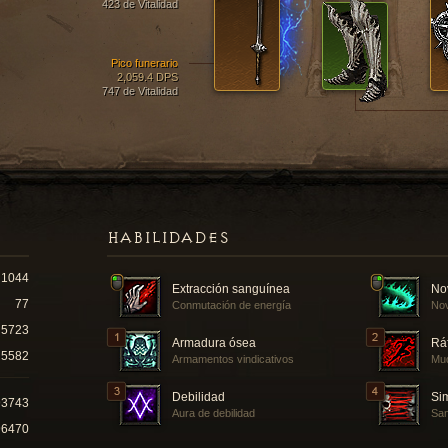
423 de Vitalidad
Pico funerario
2,059.4 DPS
747 de Vitalidad
HABILIDADES
1044
Extracción sanguínea
No
77
Conmutación de energía
Nov
5723
Armadura ósea
Rá
5582
Armamentos vindicativos
Mu
Debilidad
Si
93743
Aura de debilidad
San
96470