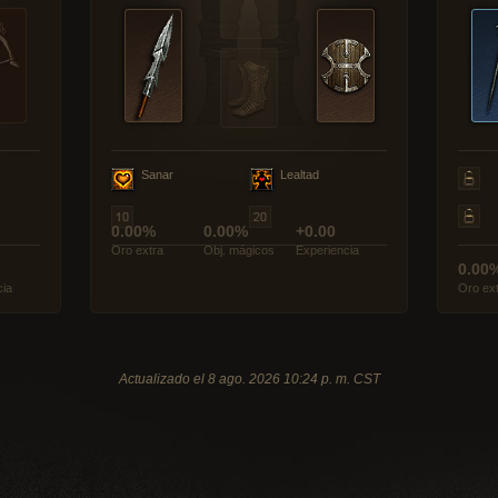
Sanar
Lealtad
0.00%
0.00%
+0.00
Oro extra
Obj. mágicos
Experiencia
0.00
cia
Oro ex
Actualizado el 8 ago. 2026 10:24 p. m. CST