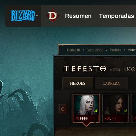
Diablo III
Comunidad
Perfiles
Mefe
MEFESTO
N0
#1634
HÉROES
CARRERA
70
FFFF
70
LFF
7