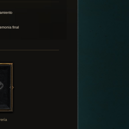
lamiento
emonia final
rería