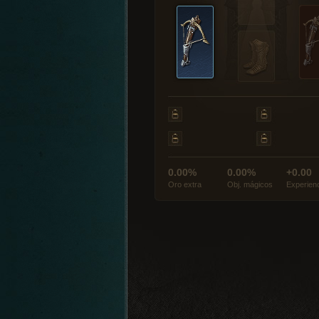
0.00%
0.00%
+0.00
Oro extra
Obj. mágicos
Experien