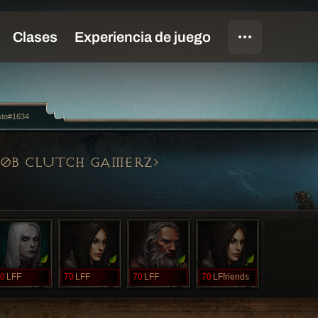
sto#1634
0B CLUTCH GAMERZ
0
LFF
70
LFF
70
LFF
70
LFfriends