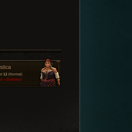
stica
el
12
(Normal)
el
–
(Extremo)