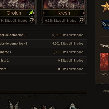
Grolen
Kresh
70
70
84 Elites eliminados
6,558 Elites eliminados
dor-de-demonios
70
5,351 Elites eliminados
dor-de-demonios
48
4,901 Elites eliminados
Tiemp
omante
1
1,607 Elites eliminados
nista
1
0 Elites eliminados
nista
1
0 Elites eliminados
BARB.
Actu