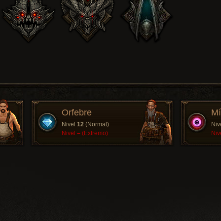
Orfebre
Mí
Nivel
12
(Normal)
Niv
Nivel
–
(Extremo)
Niv