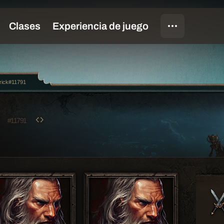
rick#11791
K
#11791