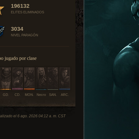
196132
ELITES ELIMINADOS
3034
NIVEL PARAGÓN
o jugado por clase
GD.
CD.
MON.
Necro
SAN.
ARC.
alizado el 6 ago. 2026 04:12 a. m. CST