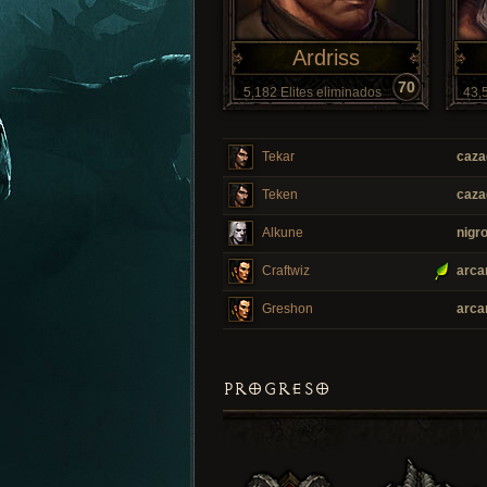
Ardriss
70
5,182 Elites eliminados
43,5
Tekar
caza
Teken
caza
Alkune
nigr
Craftwiz
arca
Greshon
arca
PROGRESO