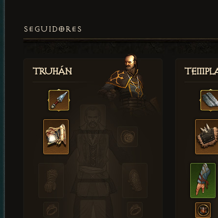
SEGUIDORES
Truhán
Templ