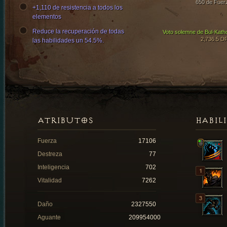
650 de Fuer
+1,110 de resistencia a todos los
elementos
Reduce la recuperación de todas
Voto solemne de Bul-Kath
2,736.5 D
las habilidades un 54.5%.
ATRIBUTOS
HABIL
Fuerza
17106
Destreza
77
Inteligencia
702
Vitalidad
7262
Daño
2327550
Aguante
209954000