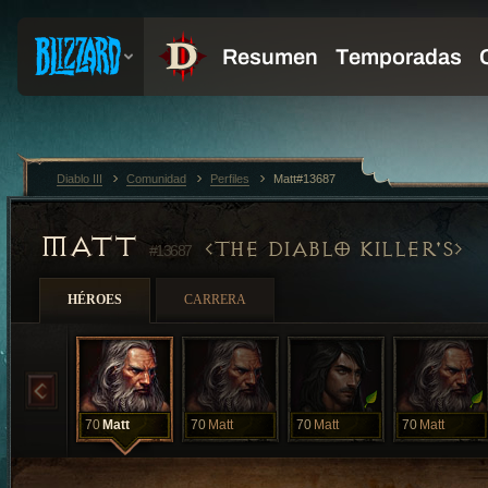
Diablo III
Comunidad
Perfiles
Matt#13687
MATT
THE DIABLO KILLER'S
#13687
HÉROES
CARRERA
70
Matt
70
Matt
70
Matt
70
Matt