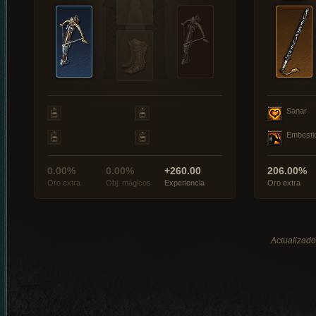
Sanar
Embesti
0.00%
0.00%
+260.00
206.00%
Oro extra
Obj. mágicos
Experiencia
Oro extra
Actualizado