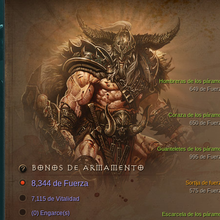
Hombreras de los páram
649 de Fuer
Coraza de los páram
650 de Fuer
Guanteletes de los páram
995 de Fuer
BONOS DE ARMAMENTO
8,344 de Fuerza
Sortija de fuer
575 de Fuer
7,115 de Vitalidad
(0) Engarce(s)
Escarcela de los páram