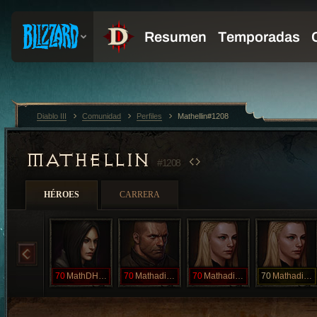
Diablo III
Comunidad
Perfiles
Mathellin#1208
MATHELLIN
#1208
HÉROES
CARRERA
70
MathDHHCg
70
MathadinHCS
70
MathadinHCg
70
MathadinSC