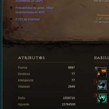
incrementa un 389%
449 de Fuer
Probabilidad de golpe crítico
incrementada en 40%.
Despiada
2,187.2 D
2,702 de Vitalidad
722 de Fuer
ATRIBUTOS
HABIL
Fuerza
8897
Destreza
77
Inteligencia
77
Vitalidad
2849
Daño
1559710
Aguante
15764500