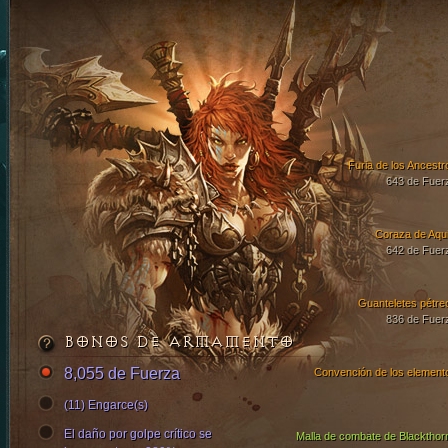
Furia de los Ancestr
643 de Fuer
Coraza de Aqui
642 de Fuer
Guanteletes pétre
836 de Fuer
BONOS DE ARMAMENTO
8,055 de Fuerza
Convención de los element
(11) Engarce(s)
El daño por golpe crítico se
Malla de combate de Blackthor