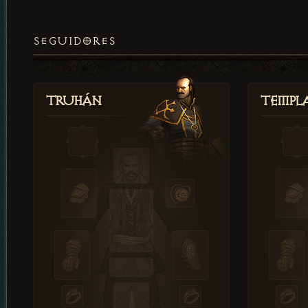
SEGUIDORES
Truhán
Templ