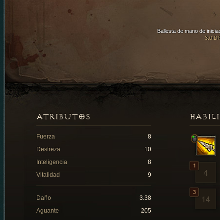
Ballesta de mano de inicia
3.0 D
ATRIBUTOS
HABIL
Fuerza
8
Destreza
10
Inteligencia
8
Vitalidad
9
Daño
3.38
Aguante
205