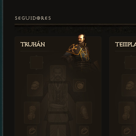
SEGUIDORES
Truhán
Templ