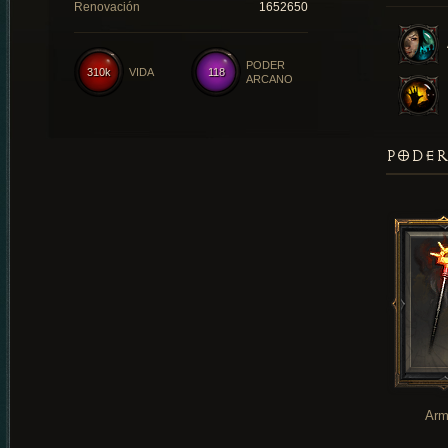
Renovación
1652650
PODER
310k
VIDA
118
ARCANO
PODER
Arm