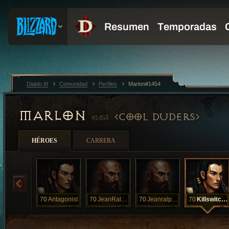
Diablo III
Comunidad
Perfiles
Marlon#1454
MARLON
COOL DUDERS
#1454
HÉROES
CARRERA
70
Antagonist
70
JeanRalphio
70
Jeanralphio
70
Killswitcher