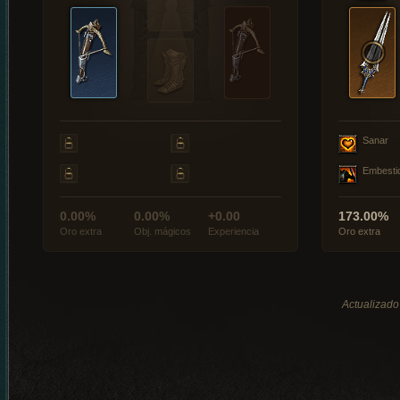
Sanar
Embesti
0.00%
0.00%
+0.00
173.00%
Oro extra
Obj. mágicos
Experiencia
Oro extra
Actualizado