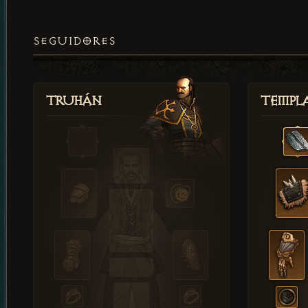
SEGUIDORES
Truhán
Templ