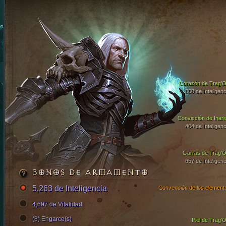
Corazón de Trag'O
550 de Inteligenc
Convicción de Inari
464 de Inteligenc
Garras de Trag'O
657 de Inteligenc
BONOS DE ARMAMENTO
5,263 de Inteligencia
Convención de los element
4,697 de Vitalidad
(8) Engarce(s)
Piel de Trag'O