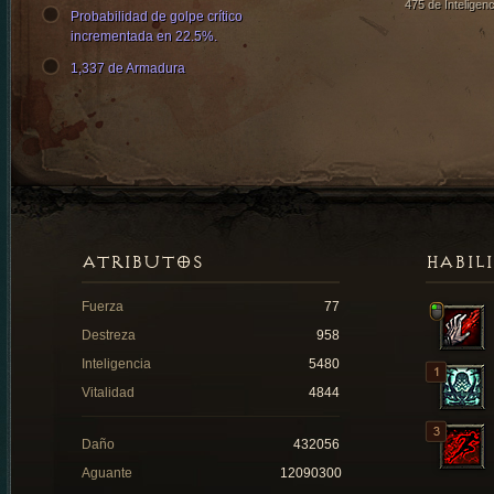
475 de Inteligenc
Probabilidad de golpe crítico
incrementada en 22.5%.
1,337 de Armadura
ATRIBUTOS
HABIL
Fuerza
77
Destreza
958
Inteligencia
5480
Vitalidad
4844
Daño
432056
Aguante
12090300