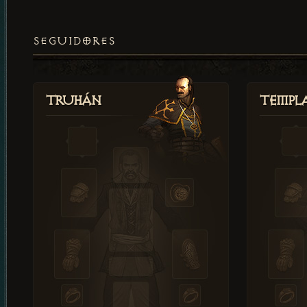
SEGUIDORES
Truhán
Templ