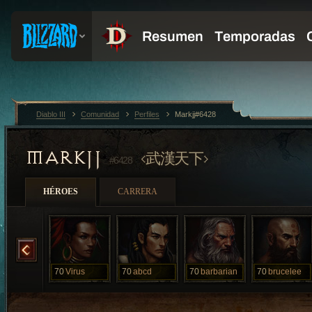
Diablo III
Comunidad
Perfiles
Markjj#6428
MARKJJ
武漢天下
#6428
HÉROES
CARRERA
StRoNgEsT
70
Virus
70
abcd
70
barbarian
70
brucelee