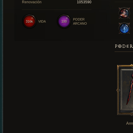
Renovación
1053590
PODER
316k
VIDA
100
ARCANO
PODER
Arm