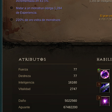
incrementada en 43.5%.
1,203 de Inteligenc
Matar a un monstruo otorga 1,284
de Experiencia.
El gran vi
4,701.7 D
220% de oro extra de monstruos.
ATRIBUTOS
HABIL
Fuerza
77
Destreza
77
Inteligencia
16160
Vitalidad
2747
Daño
5022560
Aguante
67482200