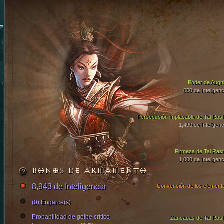
Poder de Aughi
650 de Inteligenc
Persecución implacable de Tal Ras
1,490 de Inteligenc
Firmeza de Tal Ras
1,000 de Inteligenc
BONOS DE ARMAMENTO
8,943 de Inteligencia
Convención de los element
(0) Engarce(s)
Probabilidad de golpe crítico
Zancadas de Tal Ras