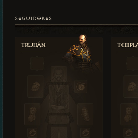
SEGUIDORES
Truhán
Templ