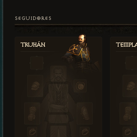
SEGUIDORES
Truhán
Templ