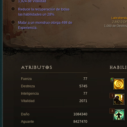
1,924 de Vitalidad
Reduce la recuperación de todas
las habilidades un 28%.
Labraherid
2,842.0 D
Matar a un monstruo otorga 498 de
1,000 de Destre
Experiencia.
ATRIBUTOS
HABIL
Fuerza
77
Destreza
5745
Inteligencia
77
Vitalidad
2071
Daño
1084340
Aguante
8427470