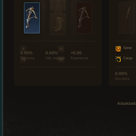
Sanar
0.00%
0.00%
+0.00
Oro extra
Obj. mágicos
Experiencia
Carga
0.00%
Oro extra
Actualizado