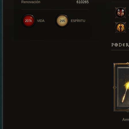
Renovación
610265
207k
VIDA
295
ESPÍRITU
PODER
Arm