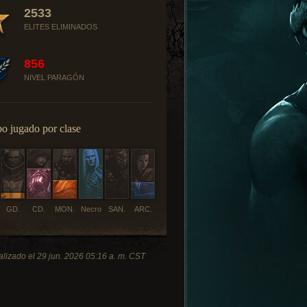
2533
ELITES ELIMINADOS
856
NIVEL PARAGÓN
o jugado por clase
GD.
CD.
MON.
Necro
SAN.
ARC.
alizado el 29 jun. 2026 05:16 a. m. CST