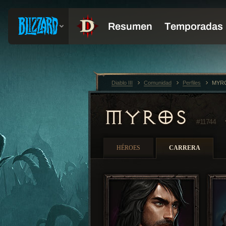
Diablo III
Comunidad
Perfiles
MYRO
MYROS
#11744
HÉROES
CARRERA