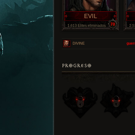
EVIL
70
1,613 Elites eliminados
2,5
DIVINE
guer
PROGRESO