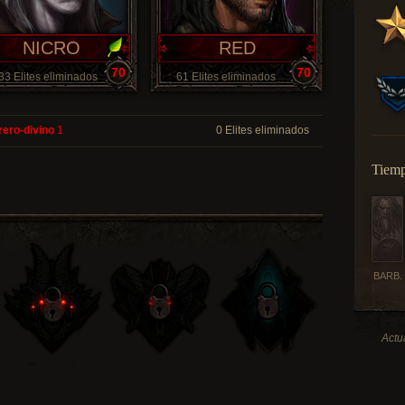
NICRO
RED
70
70
33 Elites eliminados
61 Elites eliminados
rero-divino
1
0 Elites eliminados
Tiemp
BARB.
Actu