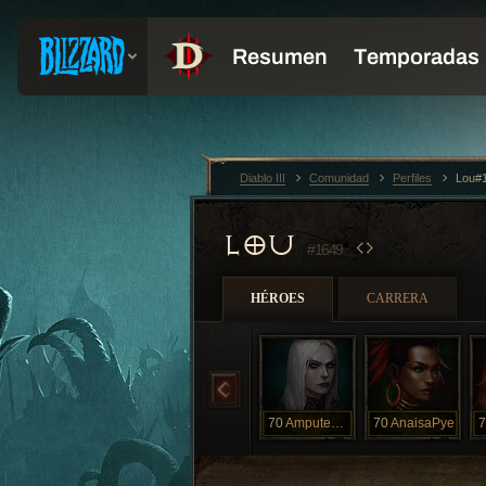
Diablo III
Comunidad
Perfiles
Lou#
LOU
#1649
HÉROES
CARRERA
70
AmputeeAnnie
70
AnaisaPye
7