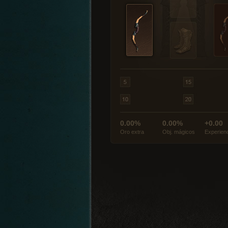
0.00%
0.00%
+0.00
Oro extra
Obj. mágicos
Experien