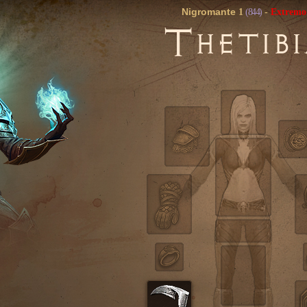
Nigromante
1
(844)
-
Extremo
T
HETIB