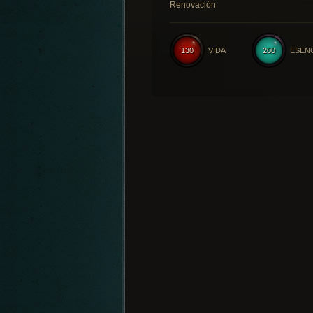
Renovación
130
VIDA
200
ESEN