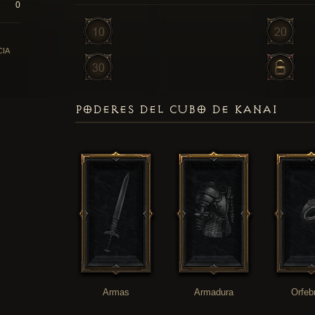
0
CIA
PODERES DEL CUBO DE KANAI
Armas
Armadura
Orfeb