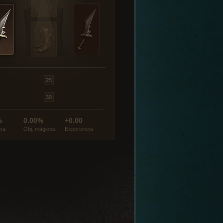
%
0.00%
+0.00
tra
Obj. mágicos
Experiencia