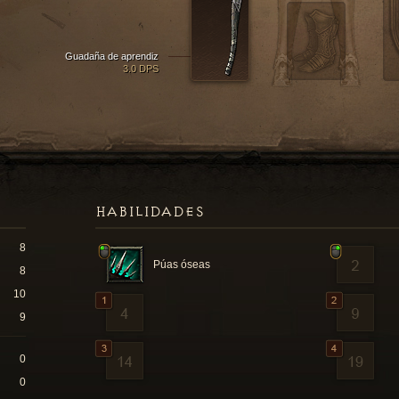
Guadaña de aprendiz
3.0 DPS
HABILIDADES
8
Púas óseas
8
10
9
0
0