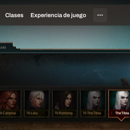
1649
0
Caliphai
70
Lieu
70
RobbingHood
70
TheTibia
1
TheTibia