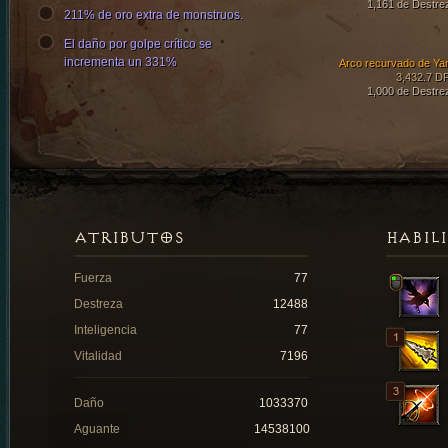
1,161 de Destre
211% de oro extra de monstruos.
El daño por golpe crítico se
incrementa un 331%
Arco recurvado de Ya
3,432.7 D
1,000 de Destre
ATRIBUTOS
HABIL
Fuerza
77
Destreza
12488
Inteligencia
77
Vitalidad
7196
Daño
1033370
Aguante
14538100