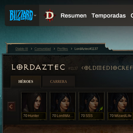
Diablo III
Comunidad
Perfiles
LordAztec#1137
LORDAZTEC
OLDMEDIOCREF
#1137
HÉROES
CARRERA
70
Hunter
70
LordWizard
70
SSS
70
WizardLife