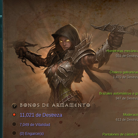
Hombreras mecánic
553 de Destre
Chaleco galvaniza
1,470 de Destre
Brazales automáticos a g
947 de Destre
BONOS DE ARMAMENTO
11,021 de Destreza
Moderaci
613 de Destre
7,049 de Vitalidad
(0) Engarce(s)
Pantalones de cátodo fr