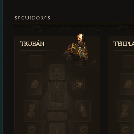
SEGUIDORES
Truhán
Templ