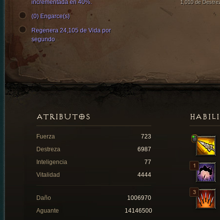
incrementada en 40%.
1,010 de Destre
(0) Engarce(s)
Regenera 24,105 de Vida por
segundo
ATRIBUTOS
HABIL
Fuerza
723
Destreza
6987
Inteligencia
77
Vitalidad
4444
Daño
1006970
Aguante
14146500