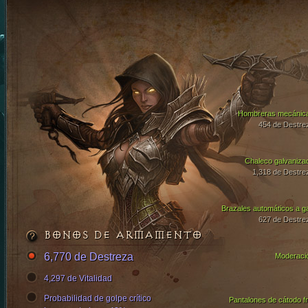
Hombreras mecánic
454 de Destre
Chaleco galvaniza
1,318 de Destre
Brazales automáticos a g
627 de Destre
BONOS DE ARMAMENTO
6,770 de Destreza
Moderaci
4,297 de Vitalidad
Probabilidad de golpe crítico
Pantalones de cátodo fr