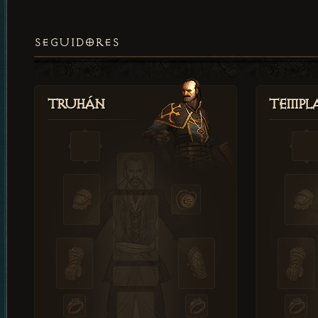
SEGUIDORES
Truhán
Templ