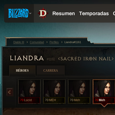
Diablo III
Comunidad
Perfiles
Liandra#1161
LIANDRA
SACRED IRON NAIL
#1161
HÉROES
CARRERA
70
Lucid
70
MEH
70
Meh
70
Meh