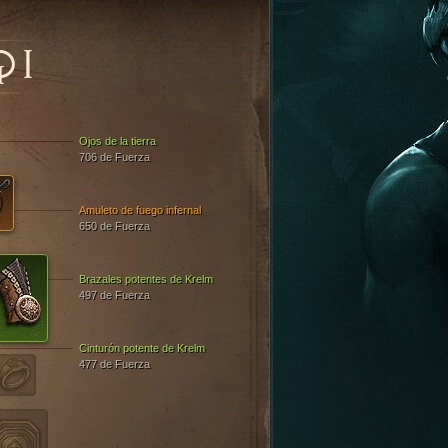
QI
Ojos de la tierra
706 de Fuerza
Amuleto de fuego infernal
650 de Fuerza
Brazales potentes de Krelm
497 de Fuerza
Cinturón potente de Krelm
477 de Fuerza