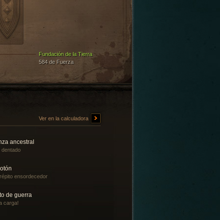
Fundación de la Tierra
584 de Fuerza
Ver en la calculadora
nza ancestral
o dentado
sotón
répito ensordecedor
to de guerra
la carga!