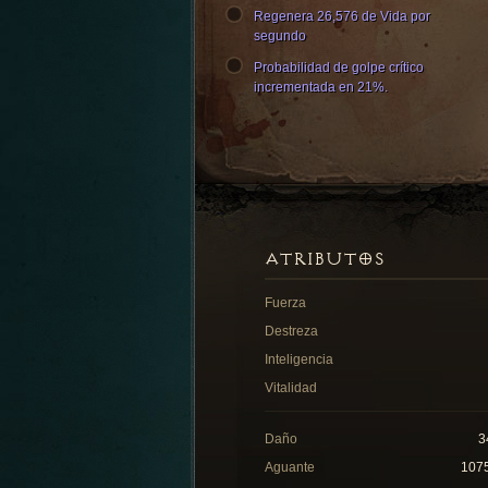
Regenera 26,576 de Vida por
segundo
Probabilidad de golpe crítico
incrementada en 21%.
ATRIBUTOS
Fuerza
Destreza
Inteligencia
Vitalidad
Daño
3
Aguante
107