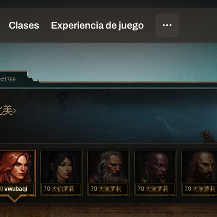
y#1769
北美
0
vwubaqi
70
大伯罗莉
70
大波罗利
70
大波罗莉
70
大波萝利