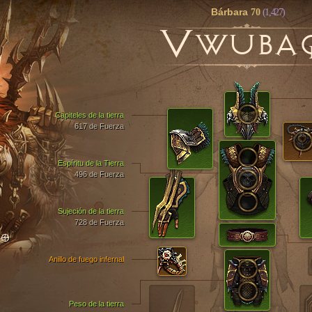
Bárbara
70
(1,427)
V
WUBA
Capiteles de la tierra
617 de Fuerza
Espíritu de la Tierra
496 de Fuerza
Sujeción de la tierra
728 de Fuerza
TO
Anillo de fuego infernal
Peso de la tierra