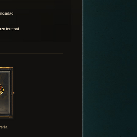
mosidad
rza terrenal
rería