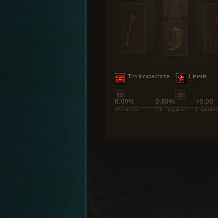
Tiro incapacitante
Histeria
0.00%
0.00%
+0.00
Oro extra
Obj. mágicos
Experien