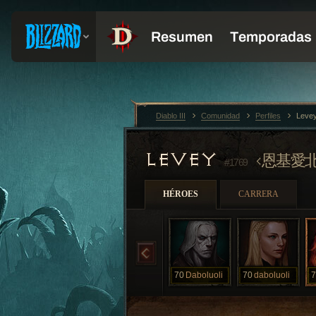
Diablo III
Comunidad
Perfiles
Leve
LEVEY
恩基愛
#1769
HÉROES
CARRERA
70
Daboluoli
70
daboluoli
7