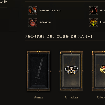
51430
Nervios de acero
Ani
Inflexible
Fue
PODERES DEL CUBO DE KANAI
Armas
Armadura
Orfeb