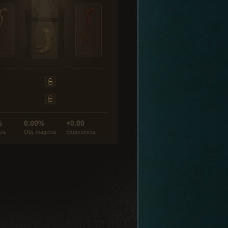
%
0.00%
+0.00
tra
Obj. mágicos
Experiencia