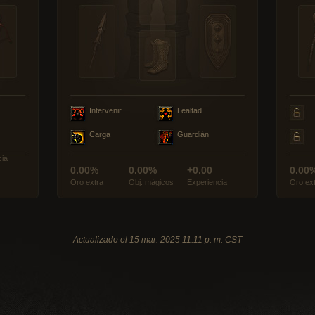
Intervenir
Lealtad
Carga
Guardián
cia
0.00%
0.00%
+0.00
0.00
Oro extra
Obj. mágicos
Experiencia
Oro ex
Actualizado el 15 mar. 2025 11:11 p. m. CST