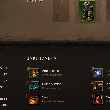
497 de Fuerza
HABILIDADES
5469
Arrojar arma
La
77
Arma equilibrada
Fil
77
Golpe sísmico
Pi
3167
Permaescarcha
Est
Salto
Gri
48.14
Llamado de Arreat
¡A 
56400