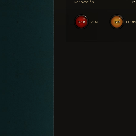
Renovación
12
396k
VIDA
120
FURIA