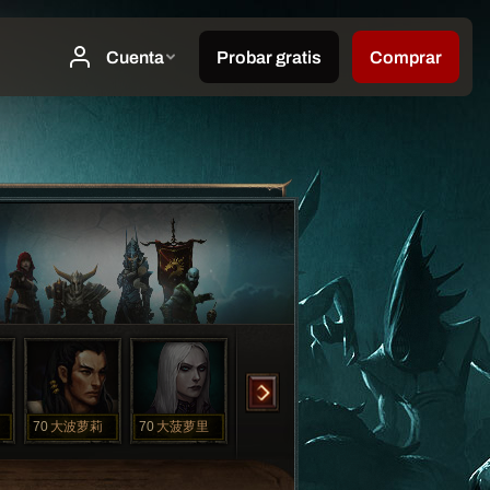
70
大波萝莉
70
大菠萝里
70
打啵罗丽
70
打啵裸利
70
打