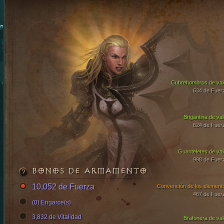
Cubrehombros de val
634 de Fuer
Brigantina de val
624 de Fuer
Guanteletes de val
998 de Fuer
BONOS DE ARMAMENTO
10,052 de Fuerza
Convención de los element
467 de Fuer
(0) Engarce(s)
3,832 de Vitalidad
Brafonera de val