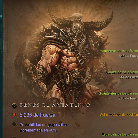
Hombreras de los páram
648 de Fuer
Coraza de los páram
644 de Fuer
Guanteletes de los páram
716 de Fuer
BONOS DE ARMAMENTO
5,236 de Fuerza
Anillo zodiacal de obsidia
Probabilidad de golpe crítico
incrementada en 40%.
Escarcela de los páram