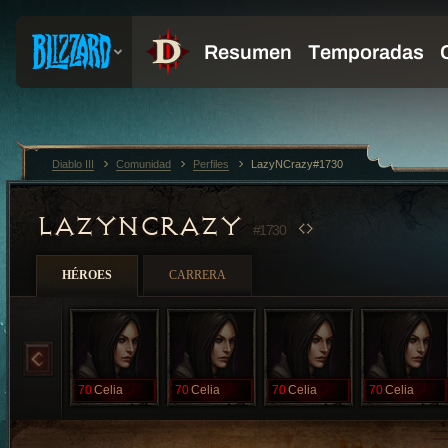
Diablo III
Comunidad
Perfiles
LazyNCrazy#1730
LAZYNCRAZY
#1730
HÉROES
CARRERA
70
Celia
70
Celia
70
Celia
70
Celia