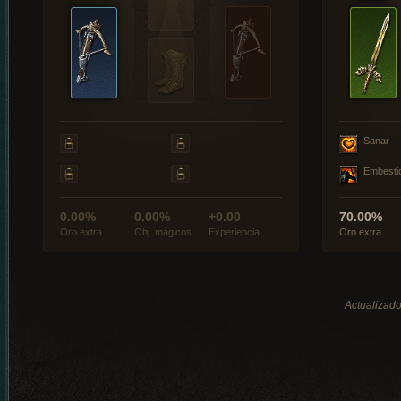
Sanar
Embesti
0.00%
0.00%
+0.00
70.00%
Oro extra
Obj. mágicos
Experiencia
Oro extra
Actualizado