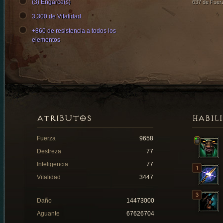
(3) Engarce(s)
637 de Fuer
3,300 de Vitalidad
+860 de resistencia a todos los
elementos
ATRIBUTOS
HABIL
Fuerza
9658
Destreza
77
Inteligencia
77
Vitalidad
3447
Daño
14473000
Aguante
67626704