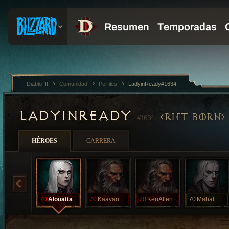
Diablo III
Comunidad
Perfiles
LadyinReady#1634
LADYINREADY
RIFT BORN
#1634
HÉROES
CARRERA
70
Alouatta
70
Kaavan
70
KenAllen
70
Mahal