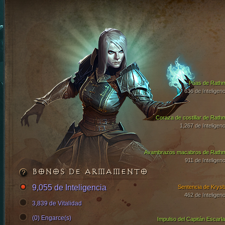
Púas de Rath
636 de Inteligenc
Coraza de costillar de Rath
1,267 de Inteligenc
Avambrazos macabros de Rath
911 de Inteligenc
BONOS DE ARMAMENTO
9,055 de Inteligencia
Sentencia de Krysb
462 de Inteligenc
3,839 de Vitalidad
(0) Engarce(s)
Impulso del Capitán Escarla