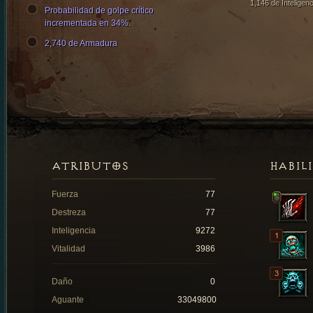
1,146 de Inteligenc
Probabilidad de golpe crítico
incrementada en 34%.
2,740 de Armadura
ATRIBUTOS
HABIL
Fuerza
77
Destreza
77
Inteligencia
9272
Vitalidad
3986
Daño
0
Aguante
33049800