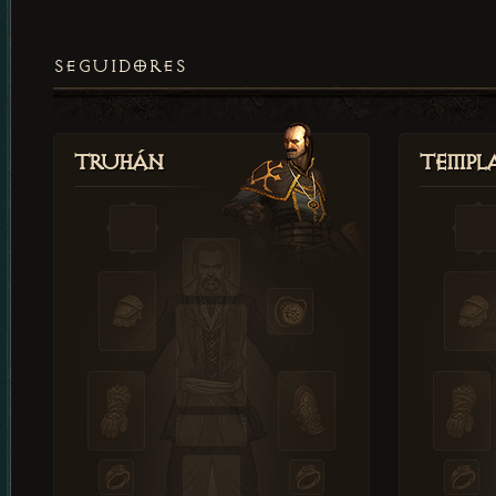
SEGUIDORES
Truhán
Templ