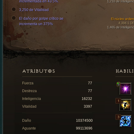
incrementada en 43.5%.
1,210 de Inteligenc
3,250 de Vitalidad
El daño por golpe crítico se
El núcleo ardien
4,394.1 D
incrementa un 375%
1,465 de Inteligenc
ATRIBUTOS
HABIL
Fuerza
77
Destreza
77
Inteligencia
16232
Vitalidad
3397
Daño
10374500
Aguante
99113696