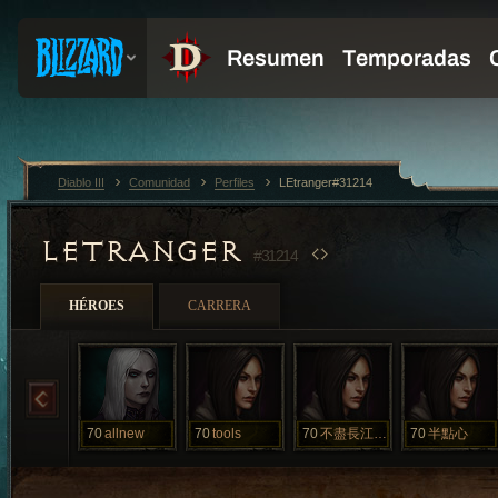
Diablo III
Comunidad
Perfiles
LEtranger#31214
LETRANGER
#31214
HÉROES
CARRERA
70
allnew
70
tools
70
不盡長江滾滾來
70
半點心