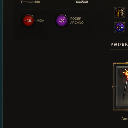
Renovación
1644540
PODER
442k
VIDA
100
ARCANO
PODER
Arm