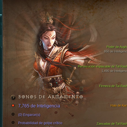
Poder de Aughi
650 de Inteligenc
Persecución implacable de Tal Ras
1,490 de Inteligenc
Firmeza de Tal Ras
BONOS DE ARMAMENTO
7,765 de Inteligencia
Halo de Kari
(0) Engarce(s)
Probabilidad de golpe crítico
Zancadas de Tal Ras