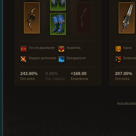
Tiro incapacitante
Anatomía
Sanar
Disparo perforante
Desaparecer
Embesti
243.00%
0.00%
+168.00
207.00%
Oro extra
Obj. mágicos
Experiencia
Oro extra
Actualizado