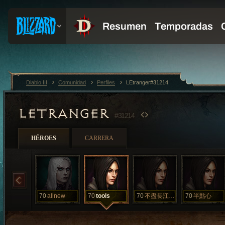
Diablo III
Comunidad
Perfiles
LEtranger#31214
LETRANGER
#31214
HÉROES
CARRERA
70
allnew
70
tools
70
不盡長江滾滾來
70
半點心