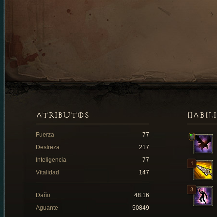
ATRIBUTOS
HABIL
Fuerza
77
Destreza
217
Inteligencia
77
Vitalidad
147
Daño
48.16
Aguante
50849