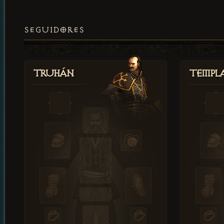
SEGUIDORES
Truhán
Templ