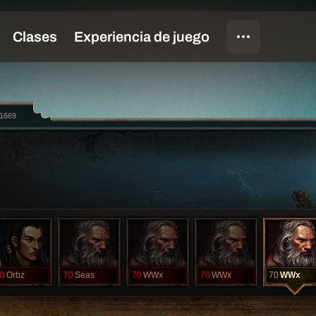
1669
0
Orbz
70
Seas
70
WWx
70
WWx
70
WWx