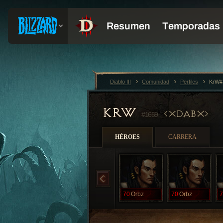
Diablo III
Comunidad
Perfiles
KrW#
KRW
XDABX
#1669
HÉROES
CARRERA
70
Orbz
70
Orbz
7