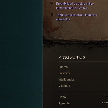
Probabilidad de golpe crítico
incrementada en 26.5%.
+560 de resistencia a todos los
elementos
ATRIBUTOS
Fuerza
Destreza
Inteligencia
Vitalidad
Daño
6
Aguante
107