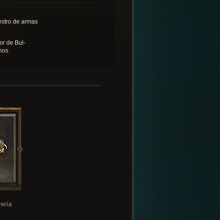
stro de armas
or de Bul-
hos
rería