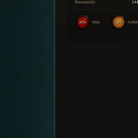
Renovación
14
367k
VIDA
124
FURIA