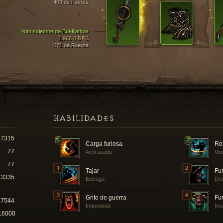
463 de Fuerza
Voto solemne de Bul-Kathos
1,968.8 DPS
671 de Fuerza
HABILIDADES
7315
Carga furiosa
Re
77
Acorazado
Vie
77
Tajar
Fur
3335
Estrago
Der
Grito de guerra
Fur
57544
Impunidad
Ins
16000