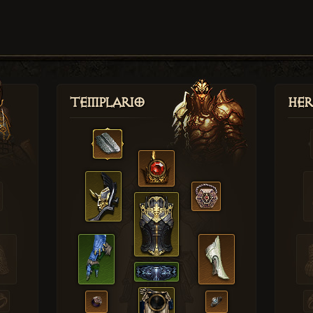
Templario
Her