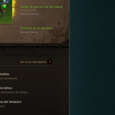
Sangre de guerrero de Bul-Kathos
2,333.8 DPS
669 de Fuerza
Escarpes de los páramos
554 de Fuerza
Ver en la calculadora
molino
nto penetrante
ia bélica
ramamiento de sangre
ia del Vesánico
ania