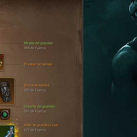
Mirada del guardián
994 de Fuerza
El sabor del tiempo
Brazal de Mortick
483 de Fuerza
Estuche del guardián
567 de Fuerza
Anillo de grandeza real
572 de Fuerza