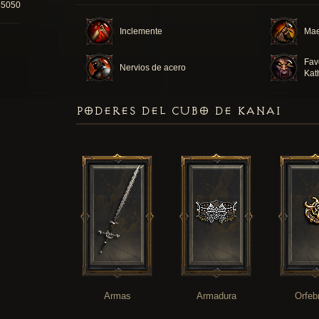
45050
Inclemente
Mae
Fav
Nervios de acero
Kat
PODERES DEL CUBO DE KANAI
Armas
Armadura
Orfeb