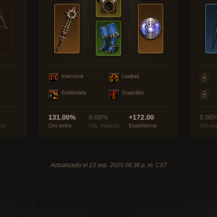
Intervenir
Lealtad
Embestida
Guardián
131.00%
0.00%
+172.00
0.00
cia
Oro extra
Obj. mágicos
Experiencia
Oro ex
Actualizado el 23 sep. 2025 06:36 p. m. CST