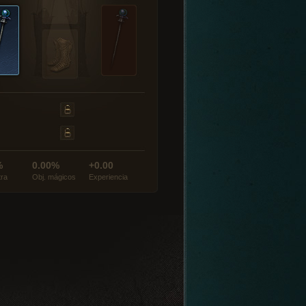
%
0.00%
+0.00
tra
Obj. mágicos
Experiencia