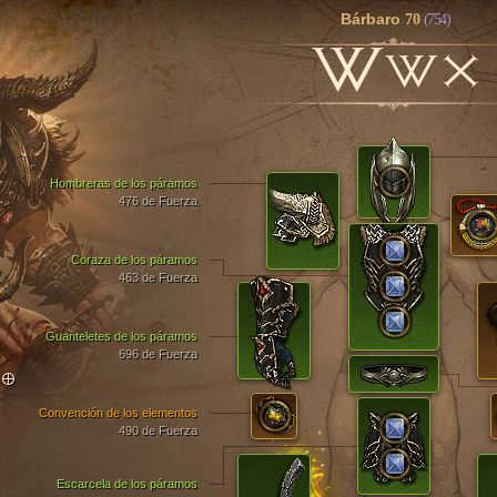
Bárbaro
70
(754)
W
WX
Hombreras de los páramos
476 de Fuerza
Coraza de los páramos
463 de Fuerza
Guanteletes de los páramos
696 de Fuerza
TO
Convención de los elementos
490 de Fuerza
Escarcela de los páramos