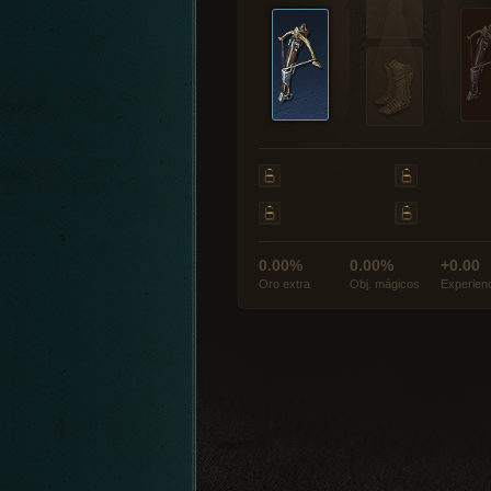
0.00%
0.00%
+0.00
Oro extra
Obj. mágicos
Experien