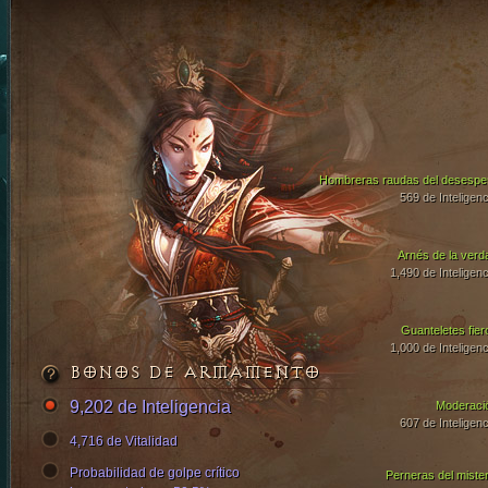
Hombreras raudas del desespe
569 de Inteligenc
Arnés de la verd
1,490 de Inteligenc
Guanteletes fier
1,000 de Inteligenc
BONOS DE ARMAMENTO
9,202 de Inteligencia
Moderaci
607 de Inteligenc
4,716 de Vitalidad
Probabilidad de golpe crítico
Perneras del mister