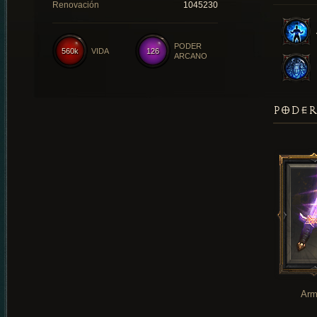
Renovación
1045230
PODER
560k
VIDA
126
ARCANO
PODER
Arm