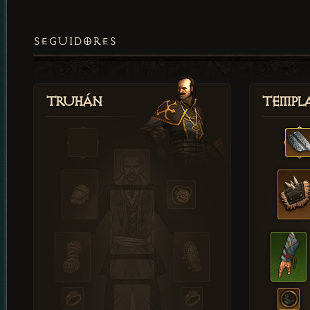
SEGUIDORES
Truhán
Templ