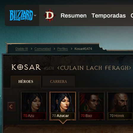
Diablo III
Comunidad
Perfiles
Kosar#1474
KOSAR
CULAIN LACH FERAGH
#1474
HÉROES
CARRERA
70
Azu
70
Azucar
70
Bao
70
Horek