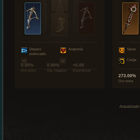
Disparo
Anatomía
Sanar
potenciado
Carga
0.00%
0.00%
+0.00
Oro extra
Obj. mágicos
Experiencia
273.00%
Oro extra
Actualizado