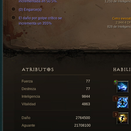
incrementada en 50.5%.
1,210 de Inteligenc
(0) Engarce(s)
El daño por golpe crítico se
Cetro inestab
2,944.4 D
incrementa un 355%
828 de Inteligenc
ATRIBUTOS
HABIL
Fuerza
77
Destreza
77
Inteligencia
9844
Vitalidad
4863
Daño
2764500
Aguante
21708100