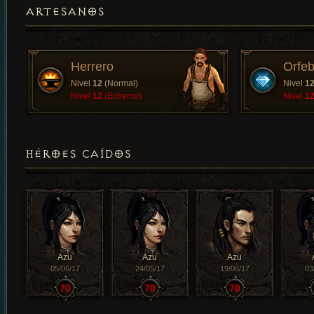
ARTESANOS
Herrero
Orfeb
Nivel
12
(Normal)
Nivel
1
Nivel
12
(Extremo)
Nivel
1
HÉROES CAÍDOS
Azu
Azu
Azu
05/06/17
24/05/17
19/06/17
03
70
70
70