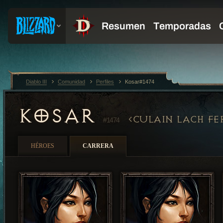
Diablo III
Comunidad
Perfiles
Kosar#1474
KOSAR
CULAIN LACH FE
#1474
HÉROES
CARRERA