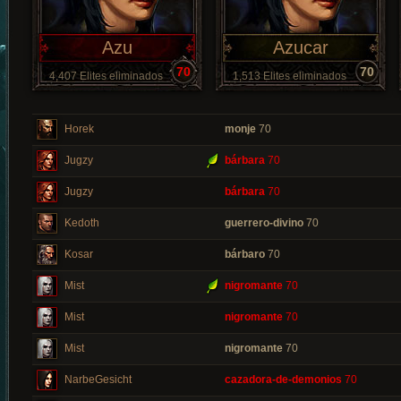
Azu
Azucar
70
70
4,407 Elites eliminados
1,513 Elites eliminados
Horek
monje
70
Jugzy
bárbara
70
Jugzy
bárbara
70
Kedoth
guerrero-divino
70
Kosar
bárbaro
70
Mist
nigromante
70
Mist
nigromante
70
Mist
nigromante
70
NarbeGesicht
cazadora-de-demonios
70