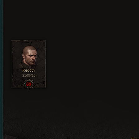
Kedoth
21/06/16
69