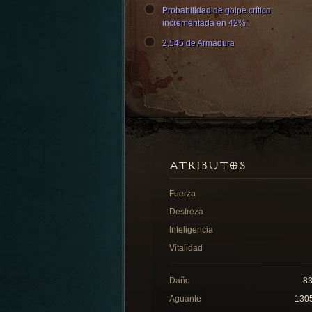
Probabilidad de golpe crítico
incrementada en 42%.
2,545 de Armadura
ATRIBUTOS
Fuerza
Destreza
Inteligencia
Vitalidad
Daño
8
Aguante
130