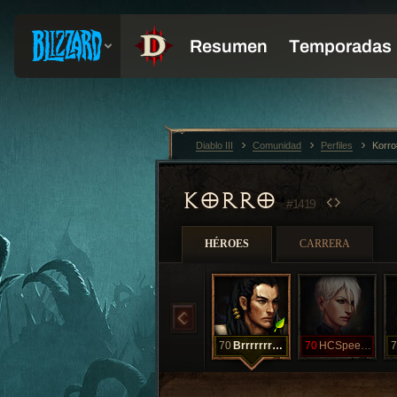
Diablo III
Comunidad
Perfiles
Korr
KORRO
#1419
HÉROES
CARRERA
70
Brrrrrrrrrrr
70
HCSpeeder
7