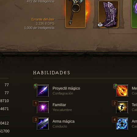
472 de Inteligencia
Errante del éter
3,336.8 DPS
1,000 de Inteligencia
HABILIDADES
77
Proyectil mágico
Me
77
Conflagración
Co
8710
Familiar
Tel
4671
Yescalumbre
Cal
Arma mágica
Ar
30412
Conducto
Car
51700