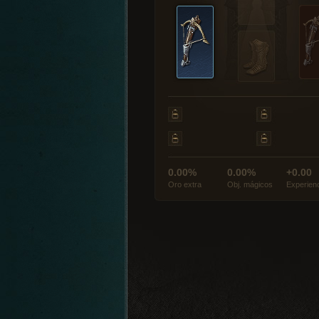
0.00%
0.00%
+0.00
Oro extra
Obj. mágicos
Experien