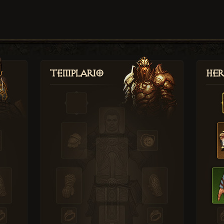
Templario
Her