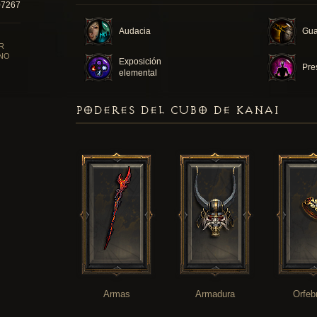
07267
Audacia
Gua
R
NO
Exposición
Pre
elemental
PODERES DEL CUBO DE KANAI
Armas
Armadura
Orfeb