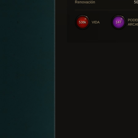
Renovación
5
PODE
538k
VIDA
147
ARCA