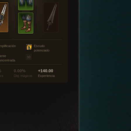
mplificación
Escudo
potenciado
ente
oncentrada
%
0.00%
+140.00
tra
Obj. mágicos
Experiencia