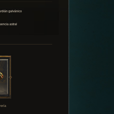
rdián galvánico
sencia astral
rería