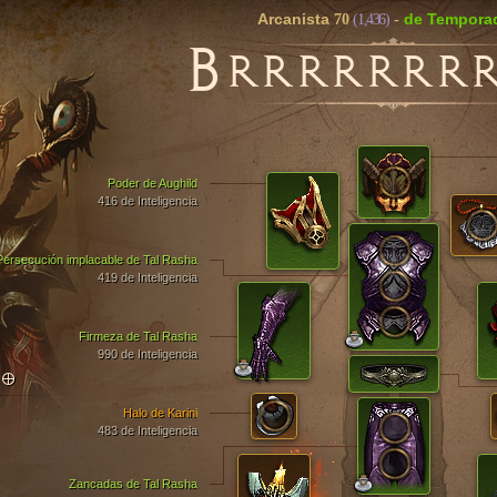
Arcanista
de Tempora
70
(1,436)
-
B
RRRRRRR
Poder de Aughild
416 de Inteligencia
Persecución implacable de Tal Rasha
419 de Inteligencia
Firmeza de Tal Rasha
990 de Inteligencia
TO
Halo de Karini
483 de Inteligencia
Zancadas de Tal Rasha