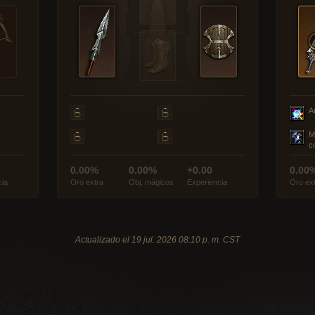
A
M
c
0.00%
0.00%
+0.00
0.00
cia
Oro extra
Obj. mágicos
Experiencia
Oro ex
Actualizado el 19 jul. 2026 08:10 p. m. CST