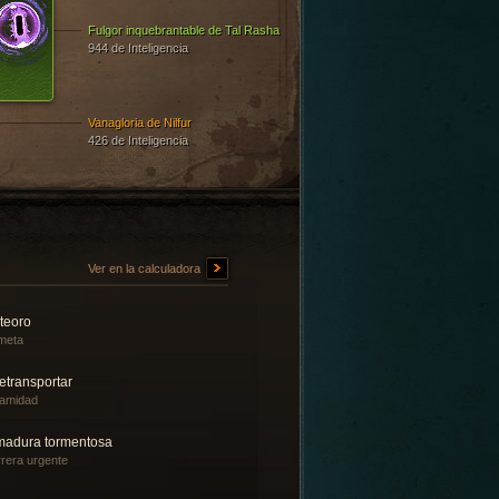
Fulgor inquebrantable de Tal Rasha
944 de Inteligencia
Vanagloria de Nilfur
426 de Inteligencia
Ver en la calculadora
teoro
meta
etransportar
amidad
madura tormentosa
rera urgente