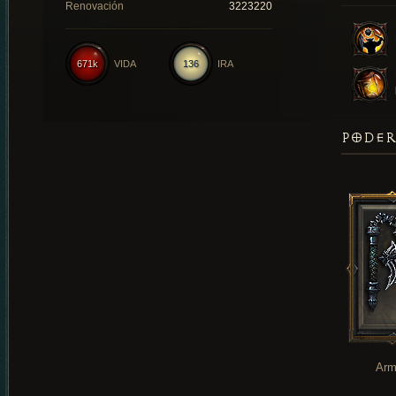
Renovación
3223220
671k
VIDA
136
IRA
PODER
Arm