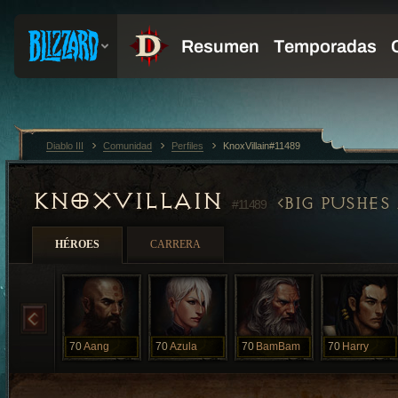
Diablo III
Comunidad
Perfiles
KnoxVillain#11489
KNOXVILLAIN
BIG PUSHES
#11489
HÉROES
CARRERA
70
Aang
70
Azula
70
BamBam
70
Harry