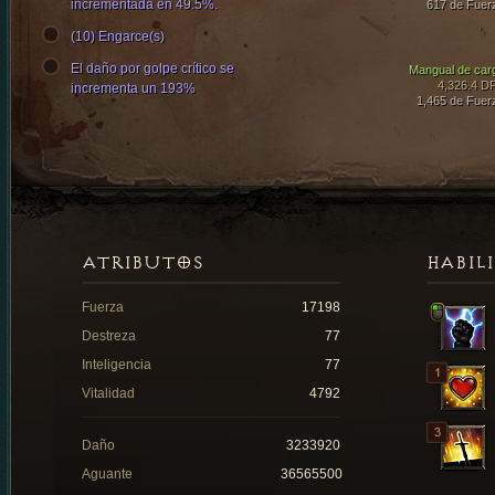
incrementada en 49.5%.
617 de Fuer
(10) Engarce(s)
El daño por golpe crítico se
Mangual de car
4,326.4 D
incrementa un 193%
1,465 de Fuer
ATRIBUTOS
HABIL
Fuerza
17198
Destreza
77
Inteligencia
77
Vitalidad
4792
Daño
3233920
Aguante
36565500