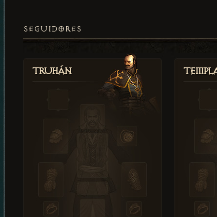
SEGUIDORES
Truhán
Templ