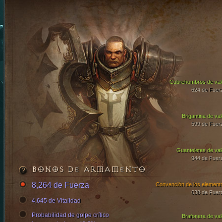
Cubrehombros de val
624 de Fuer
Brigantina de val
599 de Fuer
Guanteletes de val
944 de Fuer
BONOS DE ARMAMENTO
8,264 de Fuerza
Convención de los element
638 de Fuer
4,645 de Vitalidad
Probabilidad de golpe crítico
Brafonera de val