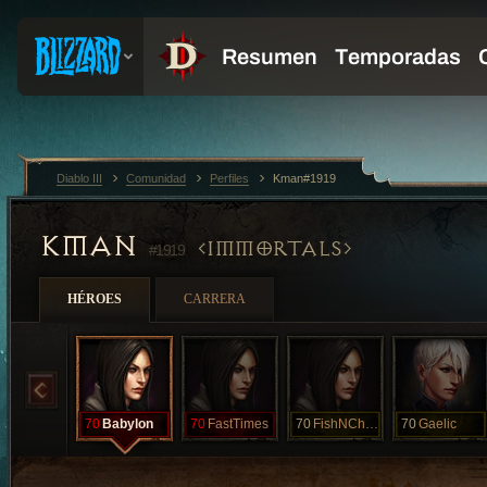
Diablo III
Comunidad
Perfiles
Kman#1919
KMAN
IMMORTALS
#1919
HÉROES
CARRERA
70
Babylon
70
FastTimes
70
FishNChips
70
Gaelic