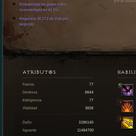
929 de Destre
Probabilidad de golpe crítico
incrementada en 41.5%.
Regenera 36,273 de Vida por
segundo
ATRIBUTOS
HABIL
Fuerza
77
Destreza
8644
Inteligencia
77
Vitalidad
3826
Daño
3286140
Aguante
11484700