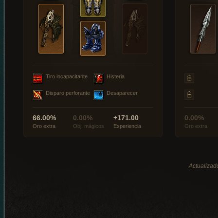
Tiro incapacitante
Histeria
Disparo perforante
Desaparecer
66.00%
0.00%
+171.00
0.00%
Oro extra
Obj. mágicos
Experiencia
Oro extra
Actualizad