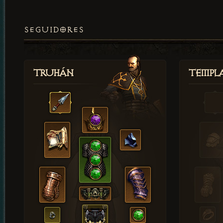
SEGUIDORES
Truhán
Templ