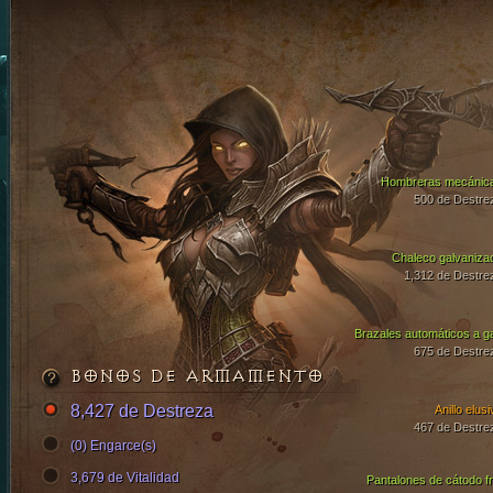
Hombreras mecánic
500 de Destre
Chaleco galvaniza
1,312 de Destre
Brazales automáticos a g
675 de Destre
BONOS DE ARMAMENTO
8,427 de Destreza
Anillo elus
467 de Destre
(0) Engarce(s)
3,679 de Vitalidad
Pantalones de cátodo fr