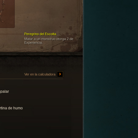
Peregrino del Escolta
Matar a un monstruo otorga 2 de
Experiencia.
Ver en la calculadora
palar
rtina de humo