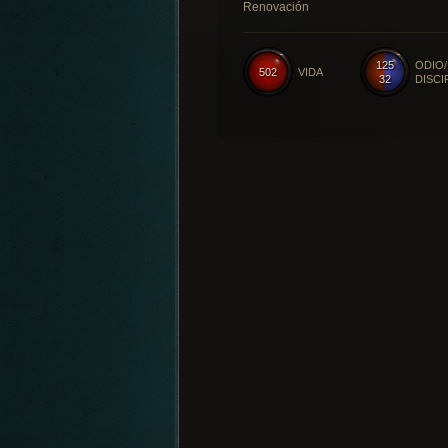
Renovación
125
ODIO/
502
VIDA
32
DISCI