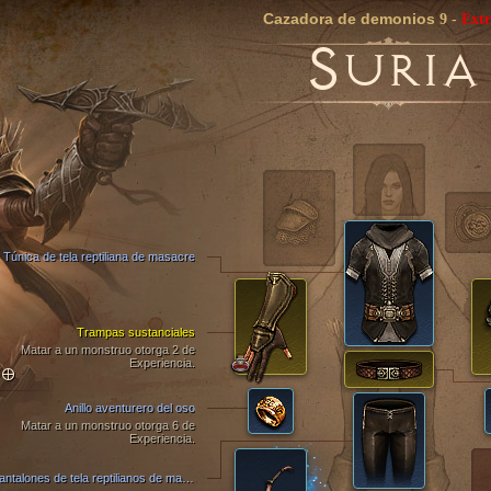
Cazadora de demonios
9
-
Ext
S
URIA
Túnica de tela reptiliana de masacre
Trampas sustanciales
Matar a un monstruo otorga 2 de
Experiencia.
TO
Anillo aventurero del oso
Matar a un monstruo otorga 6 de
Experiencia.
Pantalones de tela reptilianos de masacre