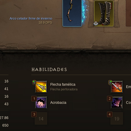
Arco celador firme de invierno
18.9 DPS
HABILIDADES
16
Flecha famélica
Em
41
Flecha perforadora
16
Acrobacia
Co
43
27.86
650