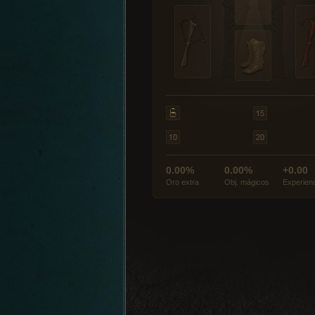
0.00%
0.00%
+0.00
Oro extra
Obj. mágicos
Experien