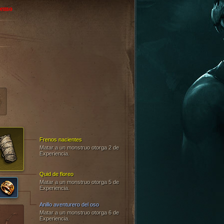
remo
Frenos nacientes
Matar a un monstruo otorga 2 de
Experiencia.
Quid de floreo
Matar a un monstruo otorga 5 de
Experiencia.
Anillo aventurero del oso
Matar a un monstruo otorga 6 de
Experiencia.