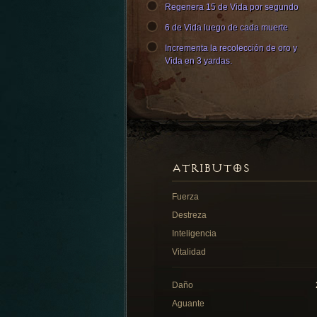
Regenera 15 de Vida por segundo
6 de Vida luego de cada muerte
Incrementa la recolección de oro y
Vida en 3 yardas.
ATRIBUTOS
Fuerza
Destreza
Inteligencia
Vitalidad
Daño
Aguante