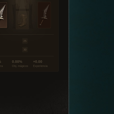
%
0.00%
+0.00
tra
Obj. mágicos
Experiencia