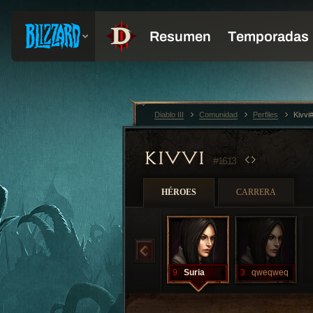
Diablo III
Comunidad
Perfiles
Kivvi
KIVVI
#1613
HÉROES
CARRERA
9
Suria
3
qweqweq